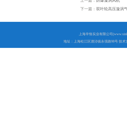
上一篇：
防爆漩涡风机
下一篇：
双叶轮高压漩涡
上海辛恪实业有限公司(www.xink
地址：上海松江区泗泾镇永强路98号 技术