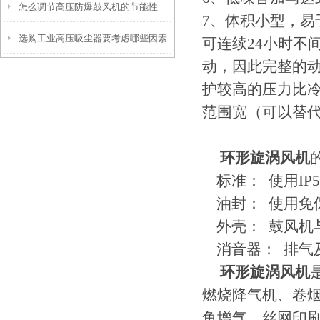
怎么调节高压防爆鼓风机的节能性
使用寿命
7、体积小型，
选购工业高压吸尘器要考虑哪些因素
可连续24小时不
动，因此完整的动态
呢？
护较高的压力比冷
范围宽（可以替
环形旋涡风机
标准： 使用IP
油封： 使用免
外壳： 鼓风机
消音器： 排气
环形旋涡风机
燃烧降气机、卷
鱼增气、丝网印