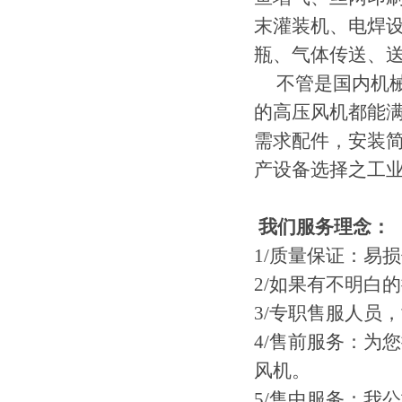
末灌装机、电焊
瓶、气体传送、
不管是国内机械
的高压风机都能
需求配件，安装
产设备选择之工
我们服务理念：
1/质量保证：易
2/如果有不明白
3/专职售服人员
4/售前服务：为
风机。
5/售中服务：我