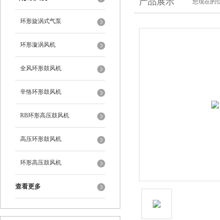
产品展示
您现在的位
环形旋涡式气泵
环形漩涡风机
全风环形鼓风机
辛恪环形鼓风机
RB环形高压鼓风机
高压环形鼓风机
环形高压鼓风机
查看更多