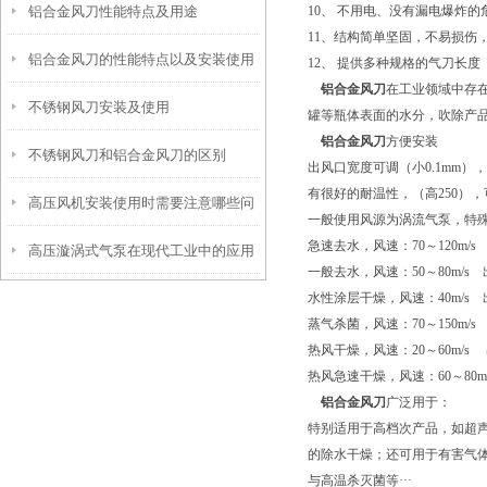
铝合金风刀性能特点及用途
10、 不用电、没有漏电爆炸的
11、结构简单坚固，不易损伤
铝合金风刀的性能特点以及安装使用
12、 提供多种规格的气刀长度（
铝合金风刀
在工业领域中存
不锈钢风刀安装及使用
罐等瓶体表面的水分，吹除产
铝合金风刀
方便安装
不锈钢风刀和铝合金风刀的区别
出风口宽度可调（小0.1mm），高风
有很好的耐温性，（高250）
高压风机安装使用时需要注意哪些问
一般使用风源为涡流气泵，特
急速去水，风速：70～120m/s
高压漩涡式气泵在现代工业中的应用
题
一般去水，风速：50～80m/s 
水性涂层干燥，风速：40m/s 
蒸气杀菌，风速：70～150m/s
热风干燥，风速：20～60m/s 
热风急速干燥，风速：60～80m/
铝合金风刀
广泛用于：
特别适用于高档次产品，如超声
的除水干燥；还可用于有害气
与高温杀灭菌等···