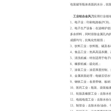
包装罐等瓶体表面的水分，吹
工业铝合金风刀
应用行业领
1、电子业：印刷电路板(PCB)
2、电子生产设备：在波峰炉使
多余焊料，同时排除金属孔内
成膜均匀，抗氧化性能强；
3、饮料工业：饮料瓶、罐及
4、食品工业：热风高温杀菌
5、清洗机械：特别适用于电子
6、橡胶机械：硫化机；
7、涂装工业：涂层厚度控制
8、金属表面处理：电镀后切水
9、钢铁工业：各类带钢、板材
10、医药工业：瓶装、袋装输
11、轮胎及橡胶工业：去除水
12、电线电缆工业：去除水份
13、制管业：去除水份/油份