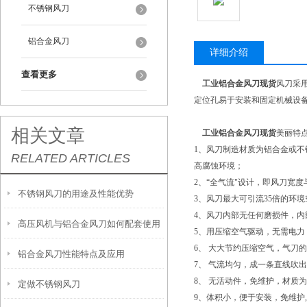
不锈钢风刀
铝合金风刀
详细介绍
查看更多
工业铝合金风刀现货
风刀采
定位孔易于安装和固定机械设
相关文章
工业铝合金风刀现货
美丽特
1、风刀制造材质为铝合金或
RELATED ARTICLES
高腐蚀环境；
2、“全气流"设计，即风刀宽
不锈钢风刀的用途及性能优势
3、风刀最大可引流35倍的环境
4、风刀内部无任何磨损件，内
高压风机与铝合金风刀如何配套使用
5、用压缩空气驱动，无需电力
6、 大大节约压缩空气，气刀的
铝合金风刀性能特点及应用
7、 气流均匀，成一条直线吹出、
8、 无活动件，免维护，材质
定做不锈钢风刀
9、体积小，便于安装，免维护,