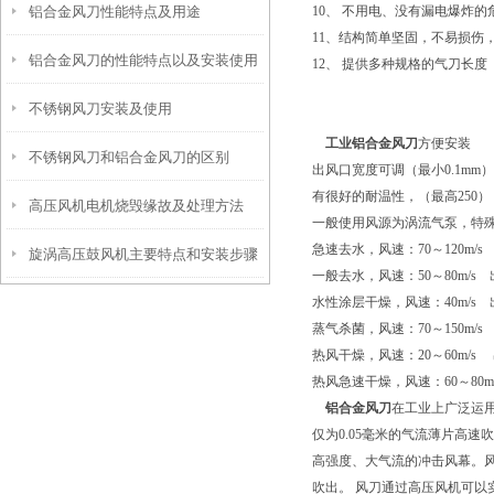
铝合金风刀性能特点及用途
10、 不用电、没有漏电爆炸的
11、结构简单坚固，不易损伤
铝合金风刀的性能特点以及安装使用
12、 提供多种规格的气刀长度（
不锈钢风刀安装及使用
工业铝合金风刀
方便安装
不锈钢风刀和铝合金风刀的区别
出风口宽度可调（最小0.1mm），最
有很好的耐温性，（最高250
高压风机电机烧毁缘故及处理方法
一般使用风源为涡流气泵，特
急速去水，风速：70～120m/s
旋涡高压鼓风机主要特点和安装步骤
一般去水，风速：50～80m/s 
水性涂层干燥，风速：40m/s 
蒸气杀菌，风速：70～150m/s
热风干燥，风速：20～60m/s 
热风急速干燥，风速：60～80m/
铝合金风刀
在工业上广泛运
仅为0.05毫米的气流薄片高
高强度、大气流的冲击风幕。
吹出。 风刀通过高压风机可