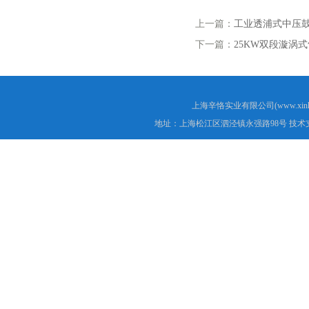
上一篇：
工业透浦式中压
下一篇：
25KW双段漩涡
上海辛恪实业有限公司(www.xink
地址：上海松江区泗泾镇永强路98号 技术