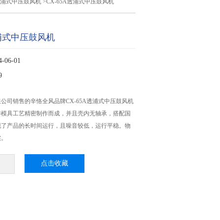
A透浦式中压鼓风机
>CX-65A透浦式中压鼓风机
透浦式中压鼓风机
06-01
9
公司销售的辛恪全风品牌CX-65A透浦式中压鼓风机
铸模具工艺精密制作而成，并且壳内无轴承，搭配国
现了产品的长时间运行，且噪音较低，运行平稳。物
实。
点击收藏