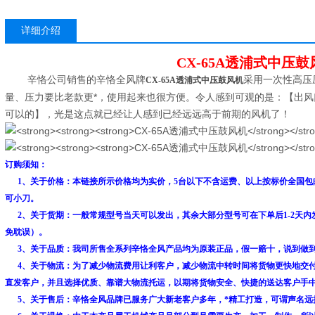
详细介绍
CX-65A透浦式中压鼓
辛恪公司销售的辛恪全风牌
采用一次性高压
CX-65A透浦式中压鼓风机
量、压力要比老款更*，使用起来也很方便。令人感到可观的是：【出风口可
可以的】，光是这点就已经让人感到已经远远高于前期的风机了！
订购须知：
1、关于价格：本链接所示价格均为实价，5台以下不含运费、以上按标价全国包邮
可小刀。
2、关于货期：一般常规型号当天可以发出，其余大部分型号可在下单后1-2天内
免耽误）。
3、关于品质：我司所售全系列辛恪全风产品均为原装正品，假一赔十，说到做
4、关于物流：
为了减少物流费用让利客户，减少物流中转时间将货物更快地交
直发客户，并且选择优质、靠谱大物流托运，以期将货物安全、快捷的送达客户手
5、关于售后：辛恪全风品牌已服务广大新老客户多年，*精工打造，可谓声名远