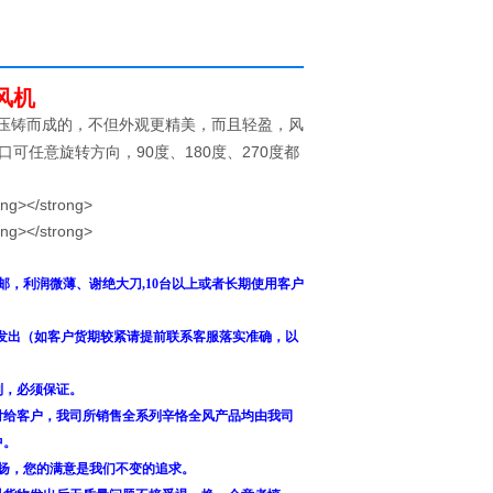
风机
压铸而成的，不但外观更精美，而且轻盈，风
任意旋转方向，90度、180度、270度都
，利润微薄、谢绝大刀,10台以上或者长期使用客户
发出（如客户货期较紧请提前联系客服落实准确，以
到，必须保证。
付给客户，我司所销售全系列辛恪全风产品均由我司
中。
扬，您的满意是我们不变的追求。