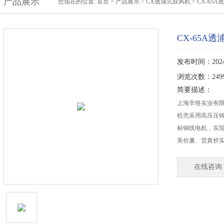
产品展示
您现在的位置:
首页
>
产品展示
>
CX透浦式鼓风机
>
CX-65
CX-65A
发布时间：2024-
浏览次数：249
简要描述：
上海辛恪实业有限
机壳采用高压压
标铜线电机，实
美价廉、货真价
在线咨询