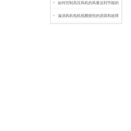
如何控制高压风机的风量达到节能的
漩涡风机电机线圈烧毁的原因和故障
效果
分析