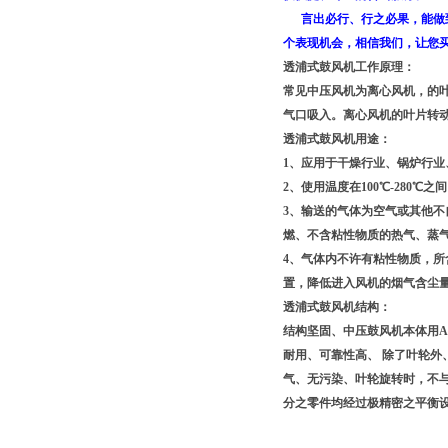
言出必行、行之必果，能做到
个表现机会，相信我们，让您
透浦式鼓风机工作原理：
常见中压风机为离心风机，的
气口吸入。离心风机的叶片转
透浦式鼓风机用途：
1、应用于干燥行业、锅炉行
2、使用温度在100℃-280℃之
3、输送的气体为空气或其他
燃、不含粘性物质的热气、蒸
4、气体内不许有粘性物质，所
置，降低进入风机的烟气含尘
透浦式鼓风机结构：
结构坚固、中压鼓风机本体用A
耐用、可靠性高、 除了叶轮
气、无污染、叶轮旋转时，不
分之零件均经过极精密之平衡