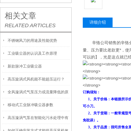
相关文章
详细介绍
RELATED ARTICLES
不锈钢风刀的用途及性能优势
辛恪公司销售的辛恪
量、压力要比老款更*，使
工业吸尘器的认识及工作原理
可以的】，光是这点就已
新款脉冲工业吸尘器
高压旋涡式风机能不能超压运行？
全风漩涡式气泵压力或流量降低的原
订购须知：
1、关于价格：本链接所示价格
移动式工业脉冲吸尘器参数
因分析
可小刀。
2、关于货期：一般常规型号
高压漩涡气泵在智能化污水处理中有
免耽误）。
3、关于品质：我司所售全系
如何正确安装方式才能提高压风机效