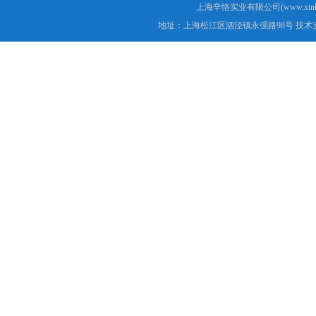
上海辛恪实业有限公司(www.xink
地址：上海松江区泗泾镇永强路98号 技术