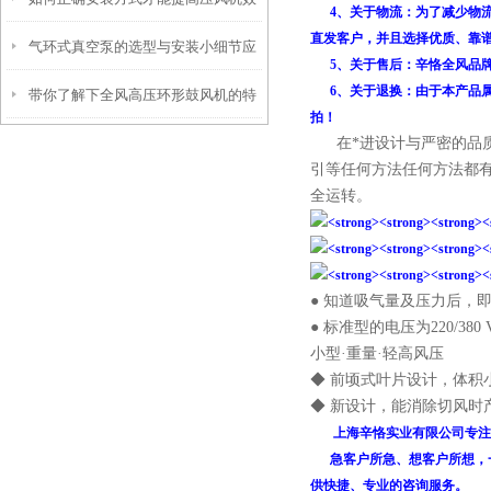
哪些用途？
4、关于物流：
为了减少物
直发客户，并且选择优质、靠
气环式真空泵的选型与安装小细节应
率？
5、关于售后：辛恪全风品牌
6、关于退换：由于本产品属
带你了解下全风高压环形鼓风机的特
该注意
拍！
在*进设计与严密的品质
点和使用
引等任何方法任何方法都
全运转。
● 知道吸气量及压力后，
● 标准型的电压为220/3
小型·重量·轻高风压
◆ 前顷式叶片设计，体积
◆ 新设计，能消除切风时
上海辛恪实业有限公司专注
急客户所急、想客户所想，一
供快捷、专业的咨询服务。