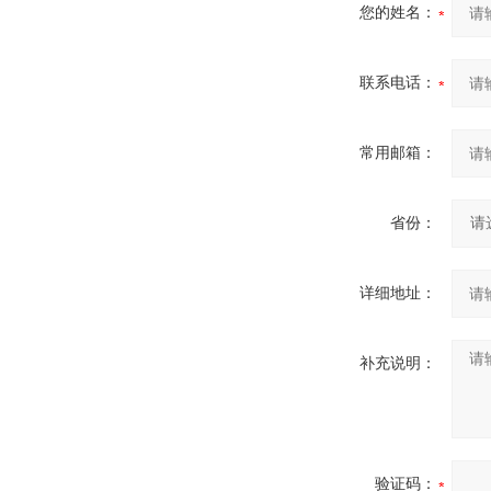
您的姓名：
联系电话：
常用邮箱：
省份：
详细地址：
补充说明：
验证码：