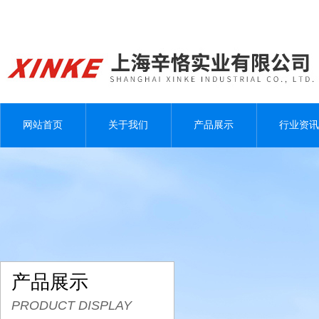
网站首页
关于我们
产品展示
行业资讯
产品展示
PRODUCT DISPLAY