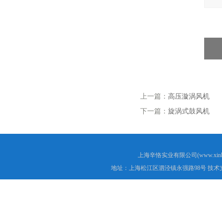
上一篇：
高压漩涡风机
下一篇：
旋涡式鼓风机
上海辛恪实业有限公司(www.xink
地址：上海松江区泗泾镇永强路98号 技术