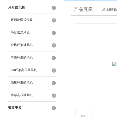
环形鼓风机
产品展示
您现在的位
环形旋涡式气泵
环形漩涡风机
全风环形鼓风机
辛恪环形鼓风机
RB环形高压鼓风机
高压环形鼓风机
环形高压鼓风机
查看更多