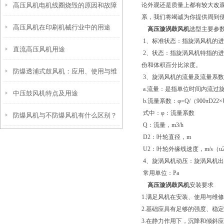
高压风机电机线圈烧毁的原因和故障
论外观还是质量上都有较大改
系，我们将竭诚为你提供周到
高压风机在印刷机械行业中的用途
分析
高压漩涡鼓风机
选型主要参
1、标准状态：指旋涡风机的进口处
直流高压风机用途
2、状态：指旋涡风机特指的
份和体积百分比浓度。
防爆透浦式鼓风机：应用、使用与维
3、旋涡风机的流量及流量系
a.流量：是指单位时间内流过旋
中压鼓风机特点及用途
护
b.流量系数：φ=Q/（900πD22
式中：φ：流量系数
防爆风机与不防爆风机有什么区别？
Q：流量，m3/h
D2：叶轮直径，m
U2：叶轮外缘线速度，m/s（u2=
4、旋涡风机动压：旋涡风机出
常用单位：Pa
高压漩涡鼓风机
安装要求
1.满足风机在安装、使用与维
2.基础应具有足够的强度、稳
3.在静力作用下，沉降和倾斜