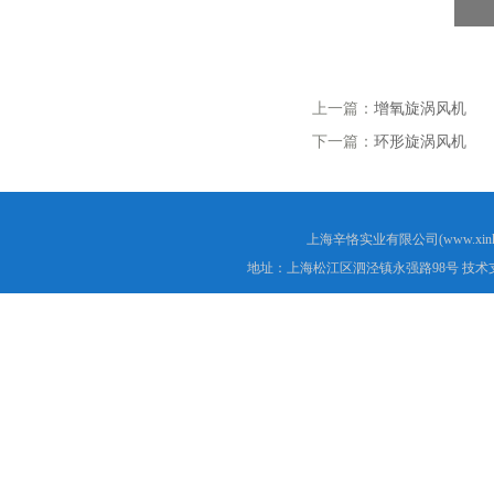
上一篇：
增氧旋涡风机
下一篇：
环形旋涡风机
上海辛恪实业有限公司(www.xink
地址：上海松江区泗泾镇永强路98号 技术