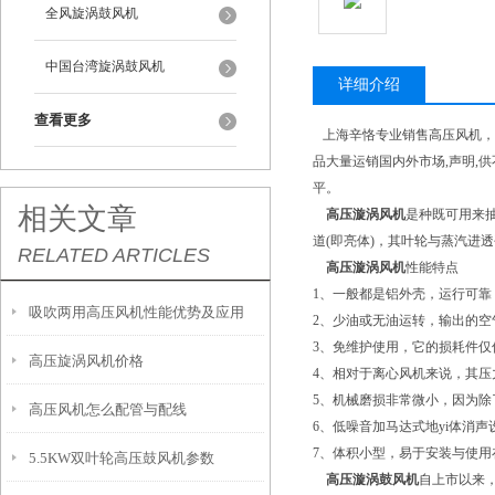
全风旋涡鼓风机
中国台湾旋涡鼓风机
详细介绍
查看更多
上海辛恪专业销售高压风机，
品大量运销国内外市场,声明,
平。
相关文章
高压漩涡风机
是种既可用来
道(即亮体)，其叶轮与蒸汽进
RELATED ARTICLES
高压漩涡风机
性能特点
1、一般都是铝外壳，运行可靠
吸吹两用高压风机性能优势及应用
2、少油或无油运转，输出的空
3、免维护使用，它的损耗件
高压旋涡风机价格
4、相对于离心风机来说，其
5、机械磨损非常微小，因为
高压风机怎么配管与配线
6、低噪音加马达式地yi体消
7、体积小型，易于安装与使用
5.5KW双叶轮高压鼓风机参数
高压漩涡鼓风机
自上市以来