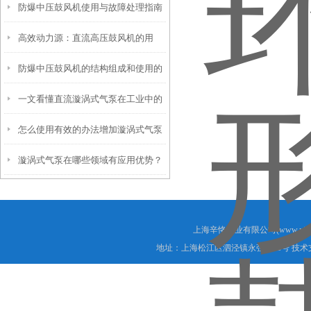
防爆中压鼓风机使用与故障处理指南
高效动力源：直流高压鼓风机的用
防爆中压鼓风机的结构组成和使用的
途、原理与维护要点
一文看懂直流漩涡式气泵在工业中的
注意要点
怎么使用有效的办法增加漩涡式气泵
应用
漩涡式气泵在哪些领域有应用优势？
的使用寿命
上海辛恪实业有限公司(www.xink
地址：上海松江区泗泾镇永强路98号 技术