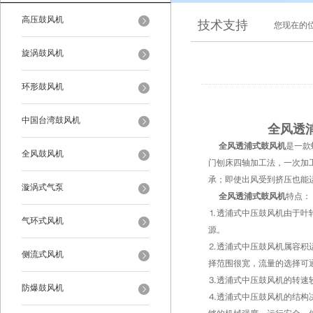
高压鼓风机
技术支持
您现在的
旋涡鼓风机
环形鼓风机
中国台湾鼓风机
全风透浦式鼓
全风透浦式鼓风机
是一款
全风鼓风机
门刨床四轴加工法，一次加
承；即使出风受到挤压也能
漩涡式气泵
全风透浦式鼓风机
特点：
⒈透浦式中压鼓风机由于叶
气环式风机
源。
⒉透浦式中压鼓风机属容积
侧流式风机
择范围很宽，流量的选择可
⒊透浦式中压鼓风机的转速
防爆鼓风机
⒋透浦式中压鼓风机的结构