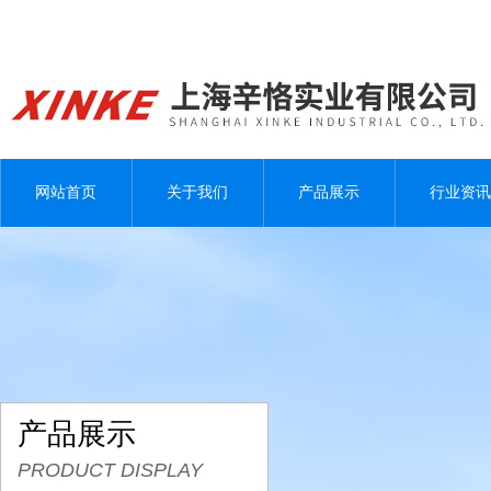
网站首页
关于我们
产品展示
行业资讯
产品展示
PRODUCT DISPLAY