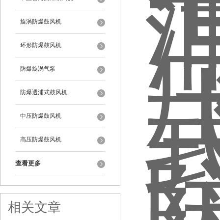
旋涡防爆鼓风机
环形防爆鼓风机
防爆旋涡气泵
防爆透浦式鼓风机
中压防爆鼓风机
高压防爆鼓风机
查看更多
相关文章