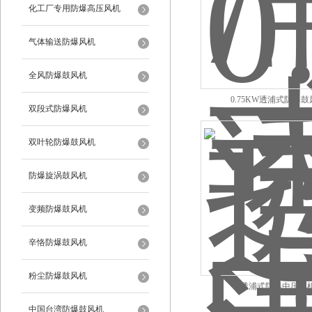
化工厂专用防爆高压风机
气体输送防爆风机
全风防爆鼓风机
0.75KW透浦式防爆
双段式防爆风机
双叶轮防爆鼓风机
防爆旋涡鼓风机
变频防爆鼓风机
辛恪防爆鼓风机
粉尘防爆鼓风机
透浦式防爆中压风
中国台湾防爆鼓风机