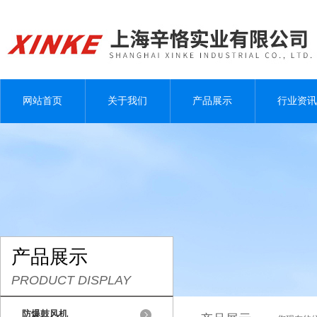
网站首页
关于我们
产品展示
行业资讯
产品展示
PRODUCT DISPLAY
防爆鼓风机