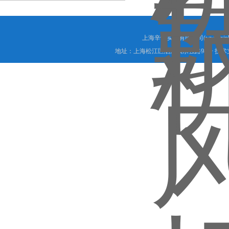
上海辛恪实业有限公司(www.xink
地址：上海松江区泗泾镇永强路98号 技术