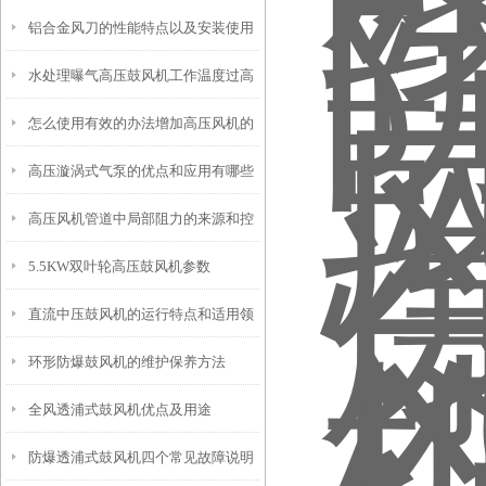
铝合金风刀的性能特点以及安装使用
水处理曝气高压鼓风机工作温度过高
怎么使用有效的办法增加高压风机的
的原因和应对措施
高压漩涡式气泵的优点和应用有哪些
使用寿命
高压风机管道中局部阻力的来源和控
呢？
5.5KW双叶轮高压鼓风机参数
制措施
直流中压鼓风机的运行特点和适用领
环形防爆鼓风机的维护保养方法
域
全风透浦式鼓风机优点及用途
防爆透浦式鼓风机四个常见故障说明