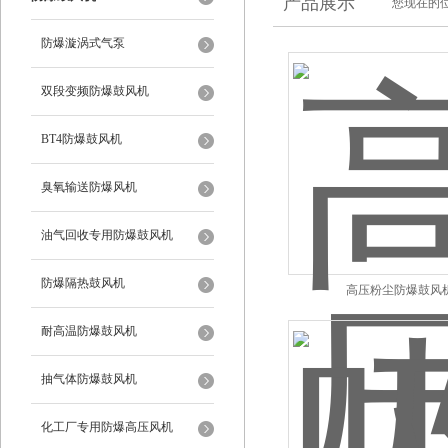
产品展示
您现在的位
防爆漩涡式气泵
双段变频防爆鼓风机
BT4防爆鼓风机
臭氧输送防爆风机
油气回收专用防爆鼓风机
防爆隔热鼓风机
高压粉尘防爆鼓风
耐高温防爆鼓风机
抽气体防爆鼓风机
化工厂专用防爆高压风机