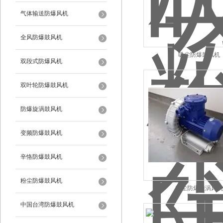
气体输送防爆风机
全风防爆鼓风机
吸尘防爆鼓风机
双段式防爆风机
双叶轮防爆鼓风机
防爆旋涡鼓风机
变频防爆鼓风机
辛恪防爆鼓风机
粉尘防爆鼓风机
粉尘防爆旋涡风机
中国台湾防爆鼓风机