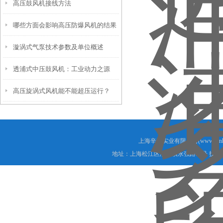
高压鼓风机接线方法
护细节？
哪些方面会影响高压防爆风机的结果
漩涡式气泵技术参数及单位概述
透浦式中压鼓风机：工业动力之源
高压旋涡式风机能不能超压运行？
上海辛恪实业有限公司(www.xink
地址：上海松江区泗泾镇永强路98号 技术