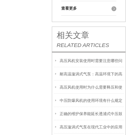
查看更多
相关文章
RELATED ARTICLES
高压风机安装使用时需要注意哪些问
耐高温漩涡式气泵：高温环境下的高
题
高压风机使用时为什么需要释压和使
效气流解决方案
中压防爆风机的使用环境有什么规定
用过滤器
正确的维护保养能延长透浦式中压鼓
高压漩涡式气泵在现代工业中的应用
风机使用寿命