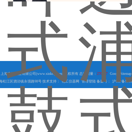
上海辛恪实业有限公司(www.xinkefj.com) 版权所有 总访问量：
270897
GoogleSitemap
海松江区泗泾镇永强路98号 技术支持：
化工仪器网
管理登陆
备案号：
沪ICP备1500