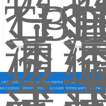
TB100-2透浦式鼓风机
TB100-1透浦式鼓风机
上海辛恪实业有限公司(www.xinkefj.com) 版权所有 总访问量：
270756
GoogleSitemap
海松江区泗泾镇永强路98号 技术支持：
化工仪器网
管理登陆
备案号：
沪ICP备1500