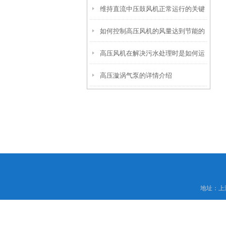
维持直流中压鼓风机正常运行的关键
的“动力之源”
如何控制高压风机的风量达到节能的
因素是什么？
高压风机在解决污水处理时是如何运
效果
高压漩涡气泵的详情介绍
作
地址：上