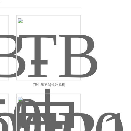
机
TB中压透浦式鼓风机