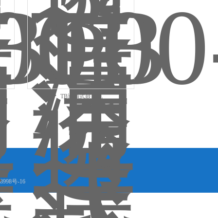
TB透浦式鼓风机
8998号-16