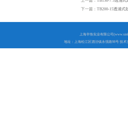
上一篇：
TB150-7.5透浦
下一篇：
TB200-15透浦
上海辛恪实业有限公司(www.xink
地址：上海松江区泗泾镇永强路98号 技术