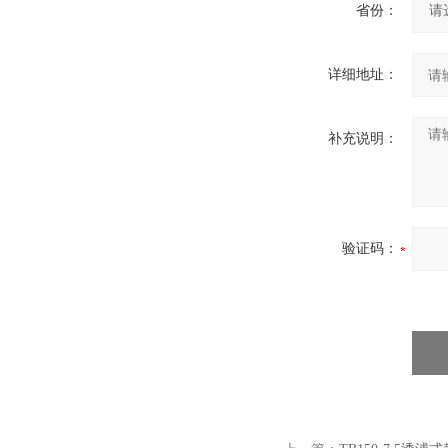
省份：
详细地址：
补充说明：
验证码：