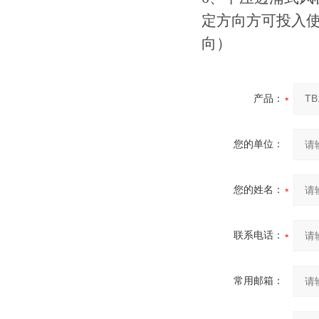
定方向方可投入
向）
产品：
您的单位：
您的姓名：
联系电话：
常用邮箱：