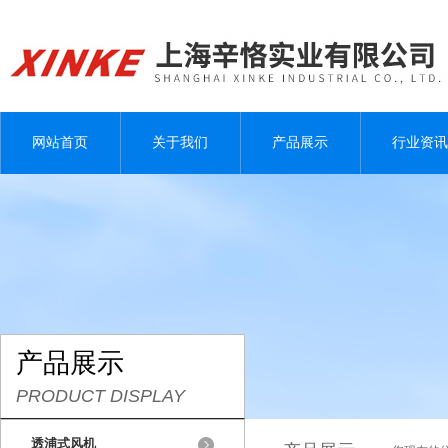
网站首页
关于我们
产品展示
行业资讯
产品展示
PRODUCT DISPLAY
透浦式风机