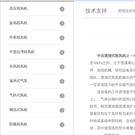
高压鼓风机
技术支持
您现在的
旋涡鼓风机
环形鼓风机
中国台湾鼓风机
中压透浦式鼓风机
是一
至50kPa之间，介于普通
全风鼓风机
拌、造纸机械、纺织设备及
相比，透浦式鼓风机输出的
漩涡式气泵
一定管道阻力的中压输气系
该设备的工作原理基于离心式压
气环式风机
上），气体从轴向的进风口
机壳。蜗壳通道截面逐渐扩
侧流式风机
显著区别在于其叶轮为多叶
叶轮或多级串联结构，在有
防爆鼓风机
绍，其中使用选型部分将重