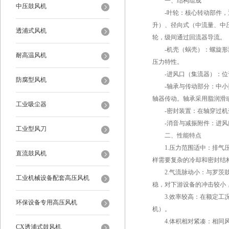
一、结构组成
中压鼓风机
-叶轮：核心转动部件，通
升）、径向式（中流量、中
透浦式风机
轮，级间通过回流器导流。
-机壳（蜗壳）：螺旋形渐
耐高温风机
压力特性。
-进风口（集流器）：位于
防腐型风机
-轴承与传动部分：中小型
轴器传动。轴承采用脂润滑
工业吸尘器
-密封装置：在轴穿过机壳
-消音与减振附件：进风口
工业型风刀
二、性能特点
1.压力范围适中：排气压力
直流鼓风机
样需要复杂的冷却和密封结
2.气流脉动小：与罗茨鼓
工业机械设备配套高压风机
稳，对下游设备的冲击较小
3.效率较高：在额定工况点
环保设备专用高压风机
机）。
4.体积相对紧凑：相同风
CX透浦式鼓风机