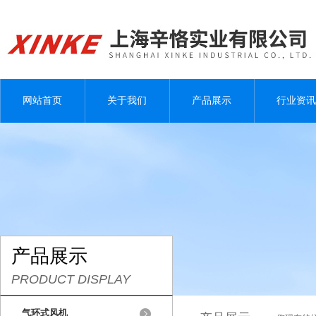
网站首页
关于我们
产品展示
行业资讯
产品展示
PRODUCT DISPLAY
气环式风机