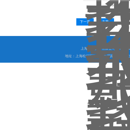
气环式风机
下一页
末页
上海辛恪实业有限公司(www.xink
地址：上海松江区泗泾镇永强路98号 技术