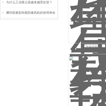
为什么工业吸尘器越来越受欢迎？
哪些因素影响着防爆风机的使用寿命
气环式鼓风机