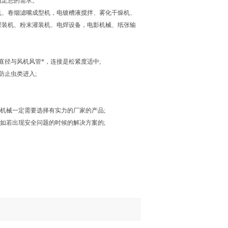
满足您的需求。
机、卷烟滤嘴成型机，电镀槽液搅拌、雾化干燥机、
灌装机、粉末灌装机、电焊设备，电影机械、纸张输
直径与风机风管*，连接是松紧度适中;
防止虫类进入;
机械一定需要选择有实力的厂家的产品;
如若出现安全问题的时候的解决方案的;