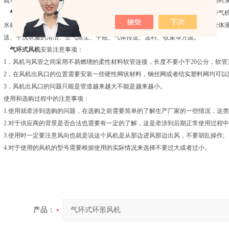
就可以在欧洲、亚洲和美洲使用。而且这些产品我们都基本备有部分库存，可随时
气环式风机
是一种吸气或吹气两用的通用气源。它主要用于：切纸机、燃烧降气
水处理爆气、养鱼增气、丝网印刷机、照相制版机、注塑机自动上料烘干机、液体
送、干洗衣服的清洁、空气除尘、干瓶、气体传送、送料、收集等方面。
气环式风机
安装注意事项：
1，风机与风管之间采用不易燃绕的柔性材料软管连接，长度不要小于20公分，软管
2，在风机出风口的位置需要安装一些硬性网状材料，钢丝网或者结实塑料网均可以
3，风机出风口的问题只能是管道越来越大不能是越来越小。
使用和选购过程中的注意事项：
1.使用就牵涉到选购的问题，在选购之前需要简单的了解生产厂家的一些情况，这类
2.对于供应商的背景是否合法也需要有一定的了解，这是牵涉到后期正常使用过程中
3.使用时一定要注意风向也就是说这个风机是从那边进风那边出风，不要胡乱操作;
4.对于使用的风机的型号需要根据使用的实际情况来选择不要过大或者过小。
产品：