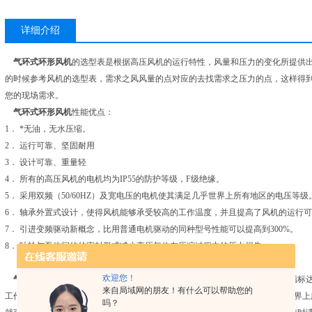
详细介绍
气环式环形风机
的选型表是根据高压风机的运行特性，风量和压力的变化所提供
的时候参考风机的选型表，需求之风风量的点对应的去找需求之压力的点，这样得
您的现场需求。
气环式环形风机
性能优点：
1． *无油，无水压缩。
2． 运行可靠、坚固耐用
3． 设计可靠、重量轻
4． 所有的高压风机的电机均为IP55的防护等级，F级绝缘。
5． 采用双频（50/60HZ）及宽电压的电机使其满足几乎世界上所有地区的电压等级
6． 轴承外置式设计，使得风机能够承受较高的工作温度，并且提高了风机的运行
7． 引进变频驱动新概念，比用普通电机驱动的同种型号性能可以提高到300%。
8． 叶轮与泵体间的的密封形式减少高压气体在压缩过程中的压力损失。
欢迎您！
气环式风机
具有：运行平稳、噪音低、节省能源；正负压力、流量、效率等指标
来自局域网的朋友！有什么可以帮助您的
工作压差高，吹吸两用、采用双频（50/60HZ）及宽电压的电机使其满足几乎世
吗？