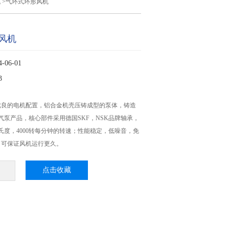
机
>气环式环形风机
风机
06-01
3
优良的电机配置，铝合金机壳压铸成型的泵体，铸造
气泵产品，核心部件采用德国SKF，NSK品牌轴承，
摄氏度，4000转每分钟的转速；性能稳定，低噪音，免
，可保证风机运行更久。
点击收藏