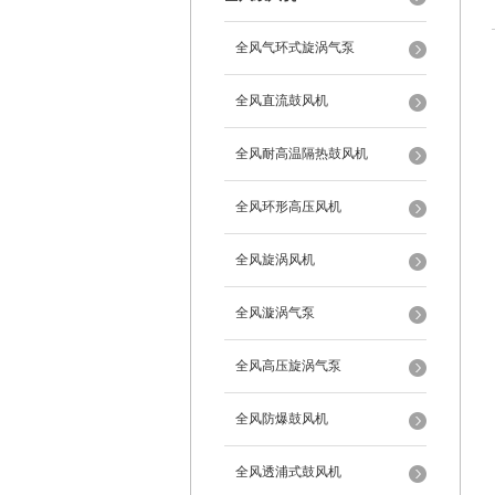
全风气环式旋涡气泵
全风直流鼓风机
全风耐高温隔热鼓风机
全风环形高压风机
全风旋涡风机
全风漩涡气泵
全风高压旋涡气泵
全风防爆鼓风机
全风透浦式鼓风机