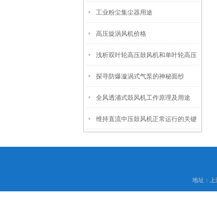
工业粉尘集尘器用途
求？
高压旋涡风机价格
浅析双叶轮高压鼓风机和单叶轮高压
探寻防爆漩涡式气泵的神秘面纱
鼓风机的区别
全风透浦式鼓风机工作原理及用途
维持直流中压鼓风机正常运行的关键
因素是什么？
地址：上