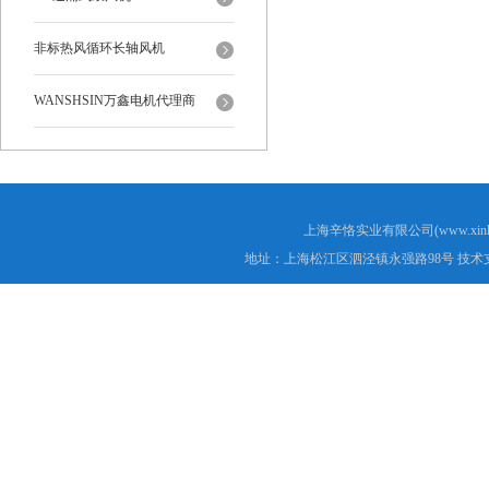
非标热风循环长轴风机
WANSHSIN万鑫电机代理商
上海辛恪实业有限公司(www.xink
地址：上海松江区泗泾镇永强路98号 技术