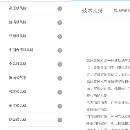
高压鼓风机
技术支持
您现在的
旋涡鼓风机
环形鼓风机
中国台湾鼓风机
高压鼓风机是一种新型的气
全风鼓风机
点，旋涡泵采用专用电机直
定，维修方便等优点，而且
漩涡式气泵
高压鼓风机在养殖智能投饵
面‌，实现远距离、低破碎、广
气环式风机
核心功能机制
‌气力输送动力‌：产生高
侧流式风机
旋或振动输送 。
‌均匀抛撒扩散‌：利用气流
防爆鼓风机
‌降低饲料破碎‌：相比机械