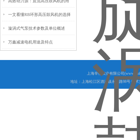
高效动力源：直流高压鼓风机的用
一文看懂RB环形高压鼓风机的选择
途、原理与维护要点
漩涡式气泵技术参数及单位概述
万鑫减速电机用途及特点
上海辛恪实业有限公司(www.xink
地址：上海松江区泗泾镇永强路98号 技术