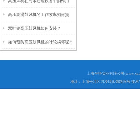
高压风机在污水处理设备中的作用
高压漩涡鼓风机的工作效率如何提
双叶轮高压鼓风机如何安装？
高？
如何预防高压鼓风机的叶轮损坏呢？
上海辛恪实业有限公司(www.xink
地址：上海松江区泗泾镇永强路98号 技术