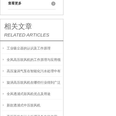
查看更多
相关文章
RELATED ARTICLES
工业吸尘器的认识及工作原理
全风高压鼓风机的工作原理与应用领
高压漩涡气泵在智能化污水处理中有
域有哪些？
旋涡高压鼓风机在哪些行业得到广泛
哪些用途？
全风透浦式鼓风机优点及用途
应用
新款透浦式中压鼓风机