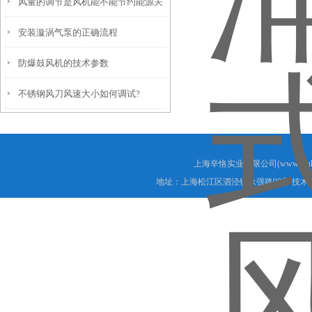
风量的调节是风机能不能节约能源关
安装漩涡气泵的正确流程
键的一个要素
防爆鼓风机的技术参数
不锈钢风刀风速大小如何调试?
上海辛恪实业有限公司(www.xink
地址：上海松江区泗泾镇永强路98号 技术