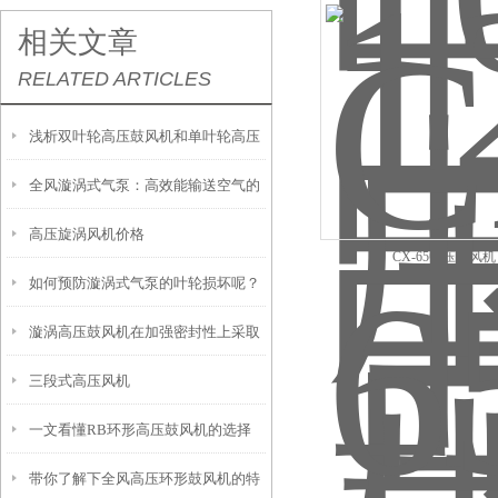
相关文章
RELATED ARTICLES
浅析双叶轮高压鼓风机和单叶轮高压
全风漩涡式气泵：高效能输送空气的
鼓风机的区别
高压旋涡风机价格
利器
CX-65中压鼓风机
如何预防漩涡式气泵的叶轮损坏呢？
漩涡高压鼓风机在加强密封性上采取
三段式高压风机
了这些措施
一文看懂RB环形高压鼓风机的选择
带你了解下全风高压环形鼓风机的特