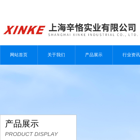
网站首页
关于我们
产品展示
行业资讯
产品展示
PRODUCT DISPLAY