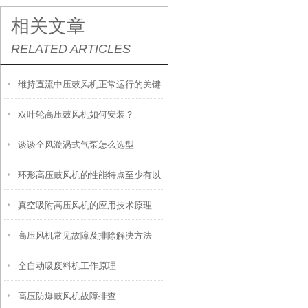
相关文章
RELATED ARTICLES
维持直流中压鼓风机正常运行的关键
双叶轮高压鼓风机如何安装？
因素是什么？
谈谈全风漩涡式气泵怎么选型
环形高压鼓风机的性能特点至少有以
真空吸附高压风机的应用技术原理
下五点
高压风机常见故障及排除解决方法
全自动吸废料机工作原理
高压防爆鼓风机故障排查