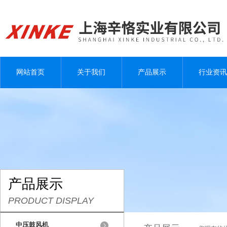
网站首页
关于我们
产品展示
行业资讯
产品展示
PRODUCT DISPLAY
中压鼓风机