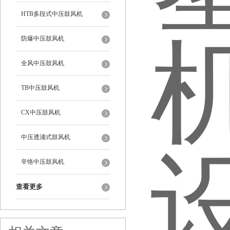
HTB多段式中压鼓风机
防爆中压鼓风机
全风中压鼓风机
TB中压鼓风机
CX中压鼓风机
中压透浦式鼓风机
辛恪中压鼓风机
查看更多