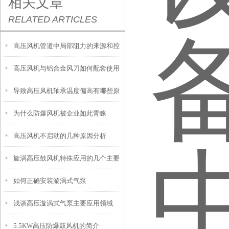
相关文章
RELATED ARTICLES
高压风机管道中局部阻力的来源和控
高压风机与铝合金风刀如何配套使用
制措施
导致高压风机轴承温度偏高有哪些原
为什么防爆风机被企业如此青睐
因呢？
高压风机不启动的几种原因分析
旋涡高压鼓风机特殊应用的几个主要
如何正确安装漩涡式气泵
行业
浅谈高压漩涡式气泵主要应用领域
5.5KW高压防爆鼓风机的简介