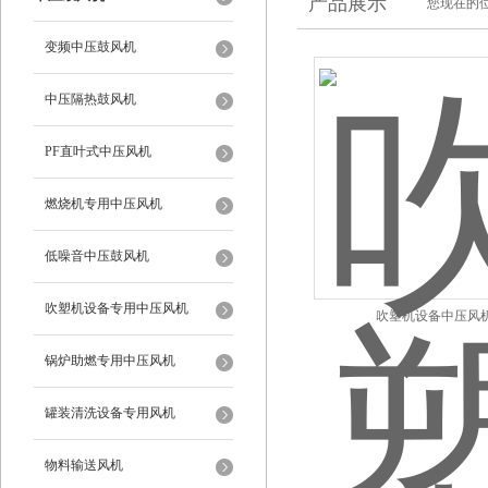
产品展示
您现在的位
变频中压鼓风机
中压隔热鼓风机
PF直叶式中压风机
燃烧机专用中压风机
低噪音中压鼓风机
吹塑机设备专用中压风机
吹塑机设备中压风
锅炉助燃专用中压风机
罐装清洗设备专用风机
物料输送风机