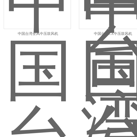
中国台湾全风中压鼓风机
中国台湾CX中压鼓风机