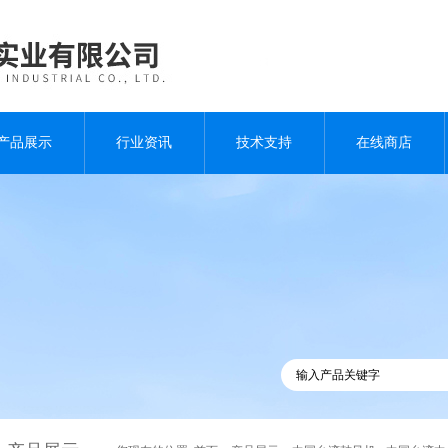
产品展示
行业资讯
技术支持
在线商店