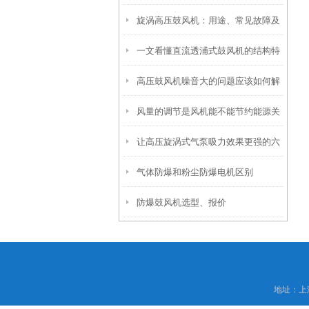
旋涡高压鼓风机：用途、常见故障及
域
一文看懂直流透浦式鼓风机的结构特
处理方法
高压鼓风机噪音大的问题应该如何解
点
风量的调节是风机能不能节约能源关
决？
让高压旋涡式气泵吸力效果更强的六
键的一个要素
气体防爆和粉尘防爆电机区别
点技巧
防爆鼓风机选型、报价
地址：上