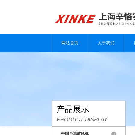
网站首页
关于我们
产品展示
PRODUCT DISPLAY
中国台湾鼓风机