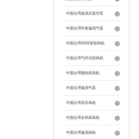
中国台湾旋涡式真空泵
中国台湾环形漩涡气泵
中国台湾RB环形鼓风机
中国台湾气环式鼓风机
中国台湾隔热鼓风机
中国台湾漩涡气泵
中国台湾高压风机
中国台湾全风鼓风机
中国台湾漩涡风机