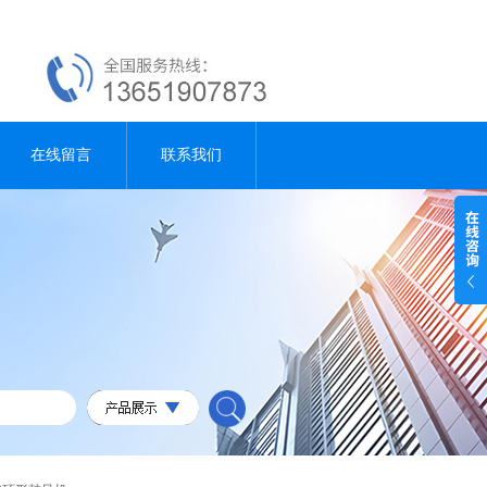
在线留言
联系我们