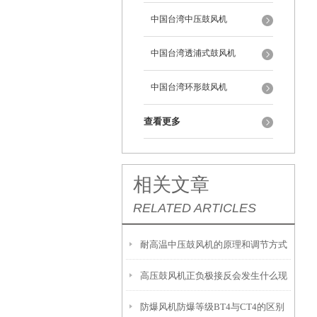
中国台湾中压鼓风机
中国台湾透浦式鼓风机
中国台湾环形鼓风机
查看更多
相关文章
RELATED ARTICLES
耐高温中压鼓风机的原理和调节方式
高压鼓风机正负极接反会发生什么现
防爆风机防爆等级BT4与CT4的区别
象