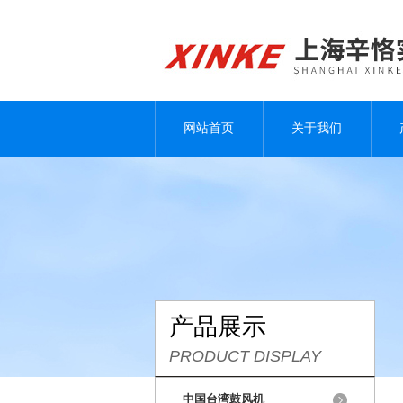
网站首页
关于我们
产品展示
PRODUCT DISPLAY
中国台湾鼓风机