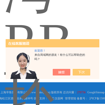
欢迎您！
来自局域网的朋友！有什么可以帮助您的
吗？
上海辛恪实业有限公司(www.xinkefj.com) 版权所有 总访问量：
270756
GoogleSitemap
海松江区泗泾镇永强路98号 技术支持：
化工仪器网
管理登陆
备案号：
沪ICP备1500