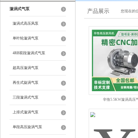
漩涡式气泵
产品展示
您现在的位
漩涡式高压风泵
单叶轮漩涡气泵
4RB双段漩涡式气泵
超高压漩涡气泵
再生式旋涡气泵
三段漩涡式气泵
辛恪5.5KW漩涡高压
上排式漩涡气泵
单段高压旋涡气泵