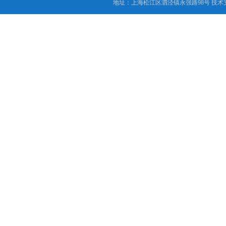
地址：上海松江区泗泾镇永强路98号 技术