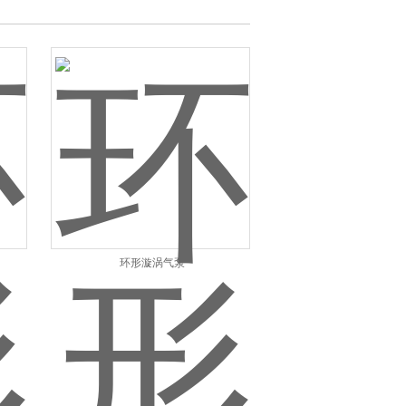
环形漩涡气泵