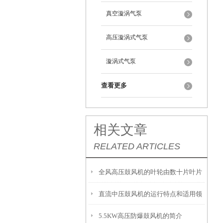
真空漩涡气泵
高压漩涡式气泵
漩涡式气泵
查看更多
相关文章
RELATED ARTICLES
全风高压鼓风机的叶轮由数十片叶片
直流中压鼓风机的运行特点和适用领
组成
5.5KW高压防爆鼓风机的简介
域