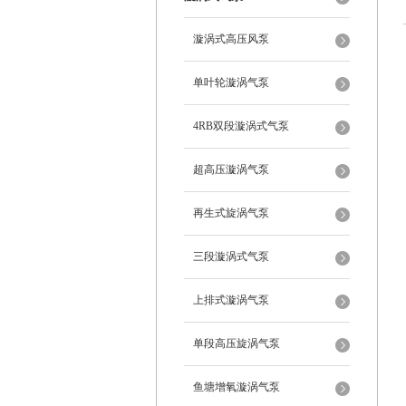
漩涡式高压风泵
单叶轮漩涡气泵
4RB双段漩涡式气泵
超高压漩涡气泵
再生式旋涡气泵
三段漩涡式气泵
上排式漩涡气泵
单段高压旋涡气泵
鱼塘增氧漩涡气泵