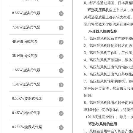
6、都严格通过德国、日本高
环形高压风机
自上市以来，
8.5KW漩涡式气泵
外观还是质量上都有较大改观
我们将竭诚为你提供周到便利
7.5KW漩涡式气泵
环形鼓风机的安装
1、高压鼓风机应放置在较平
4KW漩涡式气泵
2、高压鼓风机叶轮旋转方向必
3、高压鼓风机工作时，工作压
3KW漩涡式气泵
4、高压鼓风机严禁固体、液
5、高压鼓风机进出气两端的
1.6KW漩涡式气泵
6、高压鼓风机进出气口外联
7、高压鼓风机轴承的更换：
1.3KW漩涡式气泵
零件应经过清洗，然后按反顺
间隙。
0.55KW漩涡式气泵
8、高压鼓风机除电机转子两
座和叶轮中间的泵体内，这类
0.4KW漩涡式气泵
（7018高速润滑脂）。每月
环形鼓风机的使用
0.25KW漩涡式气泵
1、风机在使用中会可能会产