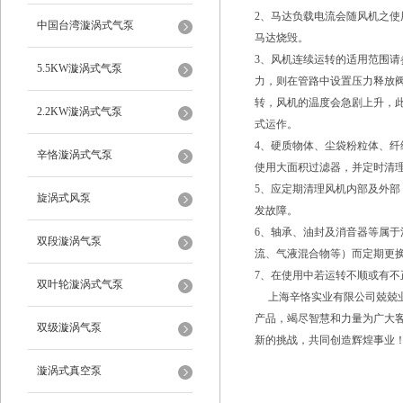
2、马达负载电流会随风机之
中国台湾漩涡式气泵
马达烧毁。
3、风机连续运转的适用范围
5.5KW漩涡式气泵
力，则在管路中设置压力释放
转，风机的温度会急剧上升，
2.2KW漩涡式气泵
式运作。
4、硬质物体、尘袋粉粒体、
辛恪漩涡式气泵
使用大面积过滤器，并定时清
5、应定期清理风机内部及外
旋涡式风泵
发故障。
6、轴承、油封及消音器等属
双段漩涡气泵
流、气液混合物等）而定期更
7、在使用中若运转不顺或有
双叶轮漩涡式气泵
上海辛恪实业有限公司兢兢业
产品，竭尽智慧和力量为广大
双级漩涡气泵
新的挑战，共同创造辉煌事业
漩涡式真空泵