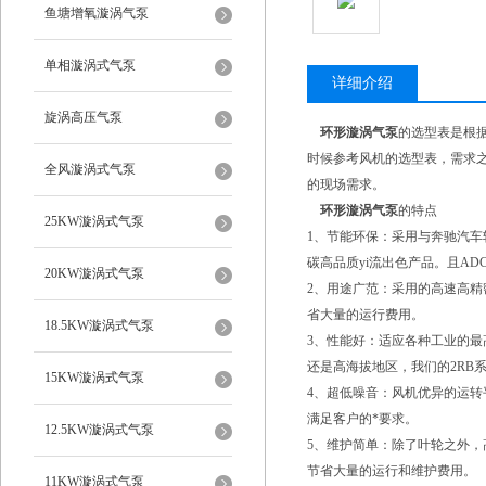
鱼塘增氧漩涡气泵
单相漩涡式气泵
详细介绍
旋涡高压气泵
环形漩涡气泵
的选型表是根
时候参考风机的选型表，需求
全风漩涡式气泵
的现场需求。
环形漩涡气泵
的特点
25KW漩涡式气泵
1、节能环保：采用与奔驰汽车
碳高品质yi流出色产品。且AD
20KW漩涡式气泵
2、用途广范：采用的高速高精
省大量的运行费用。
18.5KW漩涡式气泵
3、性能好：适应各种工业的最
还是高海拔地区，我们的2RB
15KW漩涡式气泵
4、超低噪音：风机优异的运
满足客户的*要求。
12.5KW漩涡式气泵
5、维护简单：除了叶轮之外
节省大量的运行和维护费用。
11KW漩涡式气泵