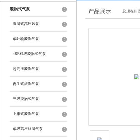
漩涡式气泵
产品展示
您现在的位
漩涡式高压风泵
单叶轮漩涡气泵
4RB双段漩涡式气泵
超高压漩涡气泵
再生式旋涡气泵
三段漩涡式气泵
上排式漩涡气泵
单段高压旋涡气泵