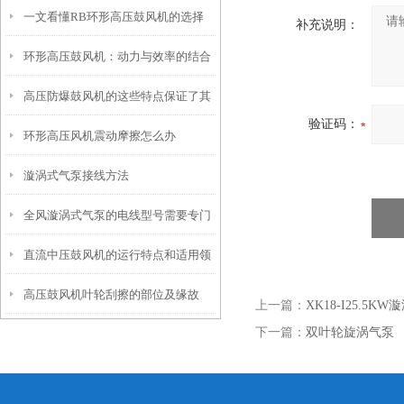
一文看懂RB环形高压鼓风机的选择
哪些？
补充说明：
环形高压鼓风机：动力与效率的结合
高压防爆鼓风机的这些特点保证了其
验证码：
环形高压风机震动摩擦怎么办
实际使用效果
漩涡式气泵接线方法
全风漩涡式气泵的电线型号需要专门
直流中压鼓风机的运行特点和适用领
的挑选
高压鼓风机叶轮刮擦的部位及缘故
域
上一篇：
XK18-I25.5K
下一篇：
双叶轮旋涡气泵