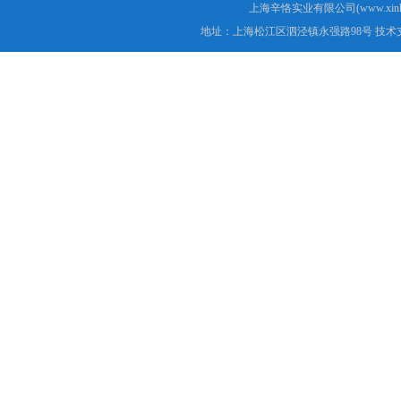
上海辛恪实业有限公司(www.xink
地址：上海松江区泗泾镇永强路98号 技术