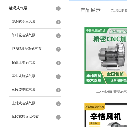
漩涡式气泵
产品展示
您现在的位
漩涡式高压风泵
单叶轮漩涡气泵
4RB双段漩涡式气泵
超高压漩涡气泵
再生式旋涡气泵
三段漩涡式气泵
工业机械配套漩涡气
上排式漩涡气泵
单段高压旋涡气泵