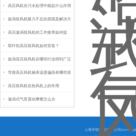
高压风机在污水处理中能起什么作用
旋涡鼓风机吸力不足的原​因及解决方
呢？
高压漩涡鼓风机的工作效率如何提
法
双叶轮高压鼓风机如何安装？
高？
旋涡高压鼓风机在哪些行业得到广泛
导致高压风机轴承温度偏高有哪些原
应用
高压鼓风机在热风机上的作用
因呢？
漩涡式气泵震动摩擦怎么办
上海辛恪实业有限公司(www.xink