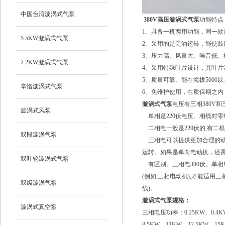
中国台湾漩涡式气泵
380V高压漩涡式气泵
功能特点
1、具备一机两用功能，同一
5.5KW漩涡式气泵
2、采用的是无油运转，能使
3、压力高、风量大、噪音低
2.2KW漩涡式气泵
4、采用特殊叶片设计，其叶
5、质量可靠、能在海拔500
辛恪漩涡式气泵
6、免维护使用，在质保期之内
漩涡式气泵
电压有三相380V和
旋涡式风泵
单相是220伏电压。相线对零线
二相电一般是220伏的,有二根
双段漩涡气泵
三相电可以提供更加合理的动
运转。如果是单向电动机，还
双叶轮漩涡式气泵
有区别。三相电380伏。单相电
(例如,三相电动机),才能适用
双级漩涡气泵
线)。
漩涡式气泵规格：
漩涡式真空泵
三相电压功率：0.25KW、0.4KW
8.5KW、11KW、12.5KW、15