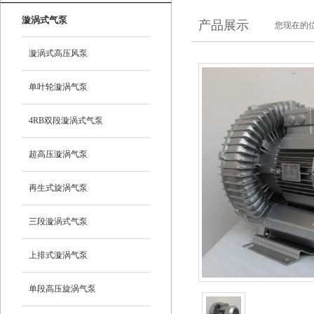
漩涡式气泵
产品展示
您现在的位
漩涡式高压风泵
单叶轮漩涡气泵
4RB双段漩涡式气泵
超高压漩涡气泵
再生式旋涡气泵
三段漩涡式气泵
上排式漩涡气泵
单段高压旋涡气泵