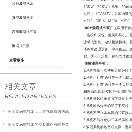
环形漩涡气泵
1.3KW、2.2KW；风压：50mb
电压：110V-615V，各国均
真空漩涡气泵
MF12、MF16、MF20、MF3
380V漩涡式气泵
广泛应用于食
高压漩涡式气泵
广告喷印设备、丝网印刷机、
滤嘴成型机、电镀槽液搅拌、
漩涡式气泵
环保水处理设备、中央集尘、
程、雾化干燥机、稀相气体输
查看更多
使用注意事项：
1.风机在第一次使用之前必须
2.风机运行前,必须先检查风机
相关文章
3.风机运行前,必须先检查页轮
和振动现象,应立即停机,切断电
RELATED ARTICLES
4.风机进风口垂直向下或向上进
5.风机输送介子的温度不应超过
高压漩涡式气泵：工业气体输送的高
6.风机不应在水易喷洒和直接淋
7.风机不能在化学气体易腐蚀,
高压漩涡式气泵的安装地点有哪些要
效能工具
8.紧固风机的地基或支撑一定要