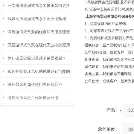
9.风机管网连接要稳固,且不许
一文看懂漩涡式气泵的轴承如何更换
求？
10.管道中安装有调节门时,关
上海辛恪实业有限公司保修期
浅谈高压漩涡式气泵主要应用领域
1﹑负责保修内的产品维修。
2﹑对顾客因对我方产品操作
高压漩涡式气泵的优点和应用有哪些
3﹑免费维护或更护因我方产品
高压漩涡式气泵在现代工业中的应用
退换服务：至产品收货日起15
呢？
公司核心价值：成就客户—我
为什么工业吸尘器越来越受欢迎？
创业创新—我们追求对客户和公
诚信正直—我们秉持信任,诚实
如何控制高压风机的风量达到节能的
多元共赢—我们倡导互相理解
公司使命：成就客户、创新为
高压鼓风机如何使用在环保行业
效果
吸料高压风机工作原理及应用
产品：
您的单位：