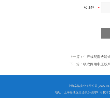
验证码：
上一篇：
生产线配套透浦
下一篇：
吸吹两用中压鼓
上海辛恪实业有限公司(www.xink
地址：上海松江区泗泾镇永强路98号 技术