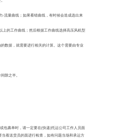
赞。
力-流量曲线；如果看错曲线，有时候会造成选出来
以上的工作曲线；然后根据工作曲线选择高压风机型
确的数据，就需要进行相关的计算。这个需要由专业
作间隙之半。
。
或包裹单时，请一定要在(快递)托运公司工作人员面
要当着送货员的面进行检查，如有问题当场和承运方