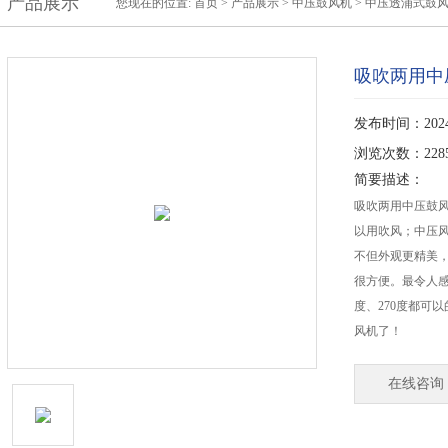
产品展示
您现在的位置:
首页
>
产品展示
>
中压鼓风机
>
中压透浦式鼓
吸吹两用中
发布时间：2024-
浏览次数：228
简要描述：
吸吹两用中压鼓
以用吹风；中压
不但外观更精美
很方便。最令人感
度、270度都可
风机了！
在线咨询