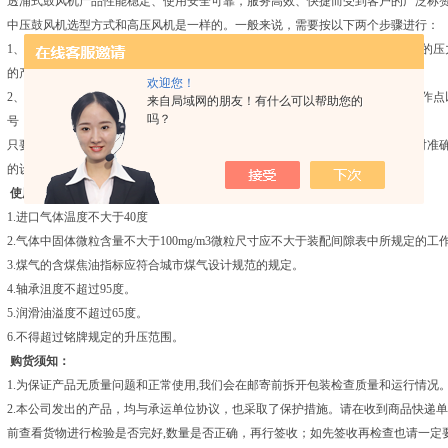
透浦式鼓风机产品性能稳定、使用安全可靠，服务高效、快捷而受到客户的广泛称
中压鼓风机选型方式和高压风机是一样的。一般来说，需要按以下两个步骤进行：
1、需要确定现场是使用高压风机的什么功能，是吸还是吹，找准高压风机对应的压
的产品不能使用；
欢迎您！
2、根据计算出来的压力和流量，在曲线图上找到同时满足压力和流量对应的工作点
来自局域网的朋友！有什么可以帮助您的
吗？
号；
只要是不同的工作现场，其对压力和流量的需求就不一样，所以，要想得到相对准
的设计人员进行或找专业的公司咨询。
使用要求：
1.进口气体温度不大于40度
2.气体中固体微粒含量不大于100mg/m3微粒尺寸应不大于装配间隙表中所规定的工
3.煤气的含煤焦油指标应符合城市煤气设计规范的规定。
4.轴承沮度不超过95度。
5.润滑油溢度不超过65度。
6.不得超过铭牌规定的升压范围。
购货须知：
1.为保证产品无质量问题和正常使用,我们会在邮寄前拆开包装检查质量和运行情况
2.本公司发出的产品，均与承运单位协议，也采取了保护措施。请在收到商品快递单
前查看货物进行检验是否完好,数量是否正确，再行签收；如先签收再检查也请一定