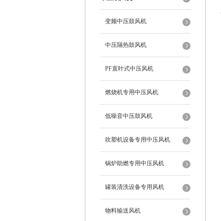
变频中压鼓风机
中压隔热鼓风机
PF直叶式中压风机
燃烧机专用中压风机
低噪音中压鼓风机
吹塑机设备专用中压风机
锅炉助燃专用中压风机
罐装清洗设备专用风机
物料输送风机