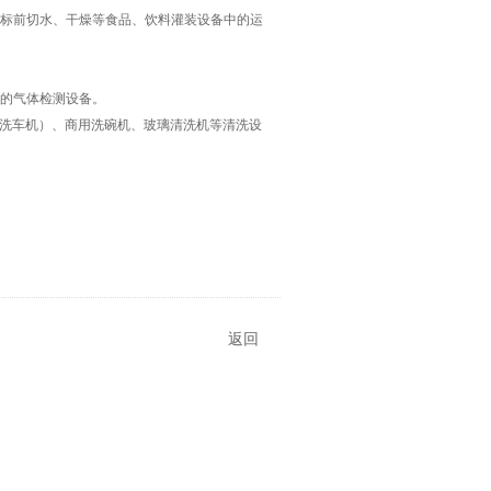
贴标前切水、干燥等食品、饮料灌装设备中的运
境的气体检测设备。
（洗车机）、商用洗碗机、玻璃清洗机等清洗设
返回