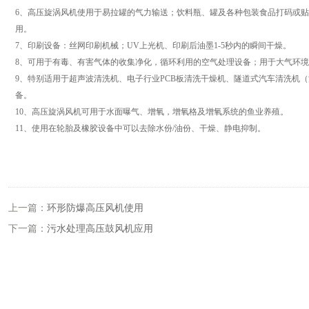
6、高压旋涡风机使用于易拉罐的气力输送；饮料瓶、罐及各种包装食品打码或
用。
7、印刷设备：丝网印刷机械；UV上光机、印刷后油墨1-5秒内的瞬间干燥。
8、可用于有毒、有害气体的收集净化，循环利用的空气处理设备；用于大气环
9、特别适用于超声波清洗机、电子行业PCB板清洗干燥机、隧道式汽车清洗机
备。
10、高压旋涡风机可用于水面曝气、增氧，增氧格及增氧系统的鱼业养殖。
11、使用在轮胎及橡胶设备中可以去除水份/油份、干燥、静电抑制。
上一篇：
环形防爆高压风机使用
下一篇：
污水处理高压鼓风机应用