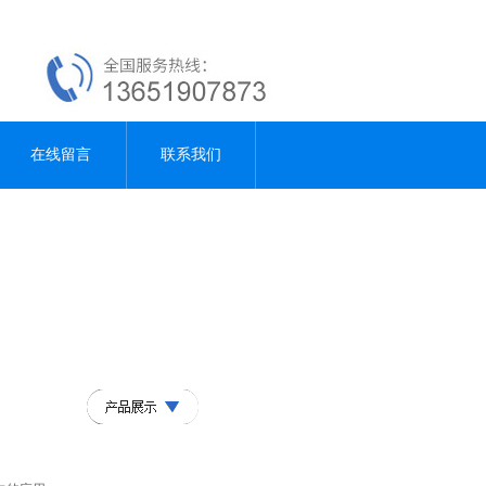
在线留言
联系我们