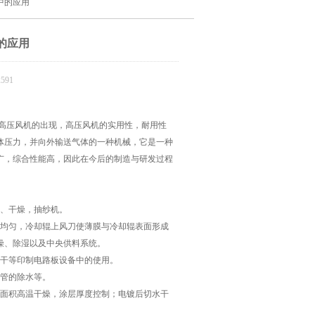
中的应用
的应用
591
高压风机的出现，高压风机的实用性，耐用性
体压力，并向外输送气体的一种机械，它是一种
广，综合性能高，因此在今后的制造与研发过程
份、干燥，抽纱机。
膜均匀，冷却辊上风刀使薄膜与冷却辊表面形成
燥、除湿以及中央供料系统。
烘干等印制电路板设备中的使用。
铜管的除水等。
大面积高温干燥，涂层厚度控制；电镀后切水干