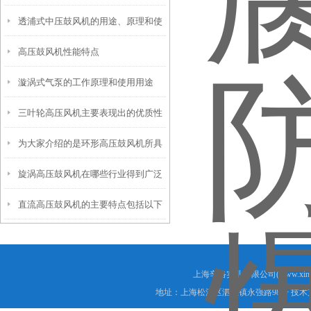
透浦式中压鼓风机的用途、原理和使
象
高压鼓风机性能特点
用方法
漩涡式气泵的工作原理和使用用途
三叶轮高压风机主要表现出的优质性
为大家介绍的是环形高压鼓风机所具
能有哪些？
旋涡高压鼓风机在哪些行业得到广泛
备的特点
直流高压鼓风机的主要特点包括以下
应用
几个方面
上海辛恪实业有限公司(www.xink
地址：上海松江区泗泾镇永强路98号 技术