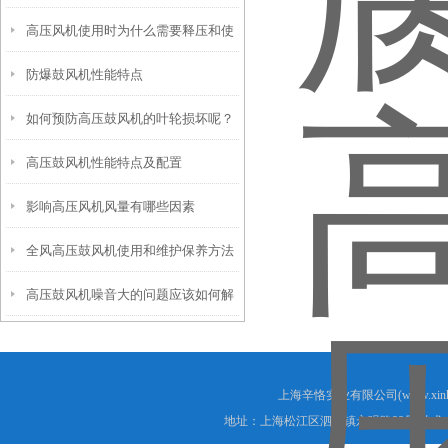
高压风机使用时为什么需要释压和使
防爆鼓风机性能特点
用过滤器
如何预防高压鼓风机的叶轮损坏呢？
高压鼓风机性能特点及配置
影响高压风机风量有哪些因素
全风高压鼓风机使用和维护保养方法
高压鼓风机噪音大的问题应该如何解
决？
上海辛恪实业有限公司(www.xink
地址：上海松江区泗泾镇永强路98号 技术