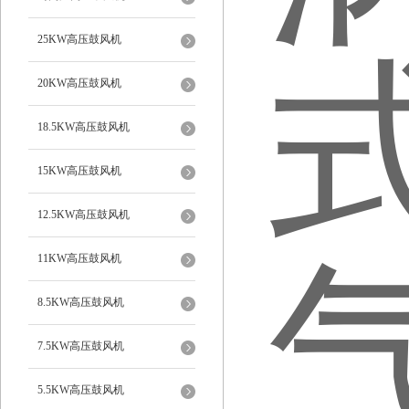
25KW高压鼓风机
20KW高压鼓风机
18.5KW高压鼓风机
15KW高压鼓风机
12.5KW高压鼓风机
11KW高压鼓风机
8.5KW高压鼓风机
7.5KW高压鼓风机
5.5KW高压鼓风机