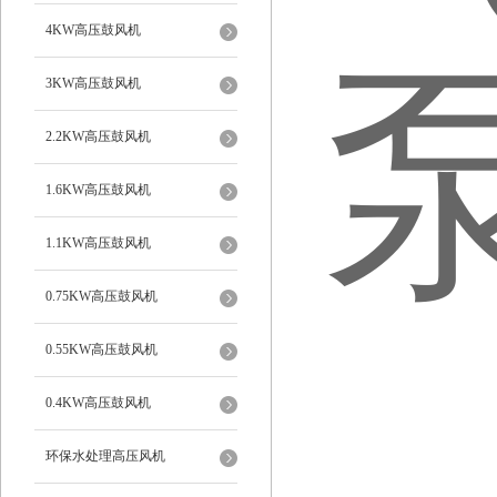
4KW高压鼓风机
3KW高压鼓风机
2.2KW高压鼓风机
1.6KW高压鼓风机
1.1KW高压鼓风机
0.75KW高压鼓风机
0.55KW高压鼓风机
0.4KW高压鼓风机
环保水处理高压风机