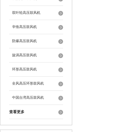
双叶轮高压鼓风机
辛恪高压鼓风机
防爆高压鼓风机
旋涡高压鼓风机
环形高压鼓风机
全风高压环形鼓风机
中国台湾高压鼓风机
查看更多