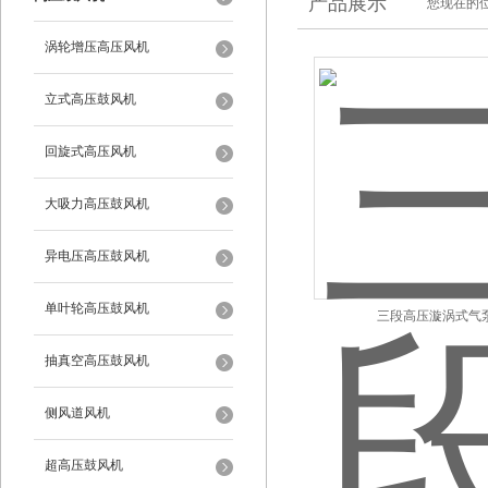
产品展示
您现在的位
涡轮增压高压风机
立式高压鼓风机
回旋式高压风机
大吸力高压鼓风机
异电压高压鼓风机
单叶轮高压鼓风机
三段高压漩涡式气
抽真空高压鼓风机
侧风道风机
超高压鼓风机