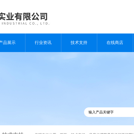
产品展示
行业资讯
技术支持
在线商店