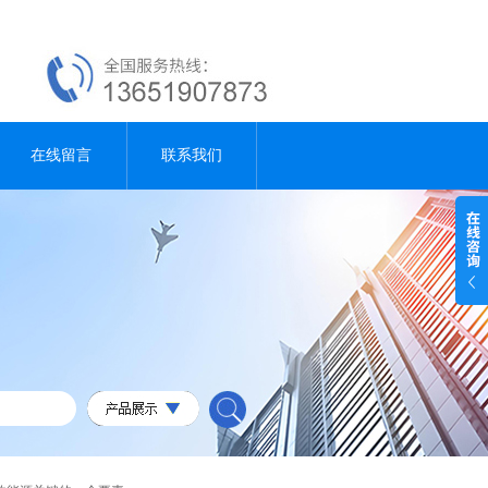
在线留言
联系我们