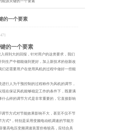
约能源关键的一个要素
键的一个要素
471
键的一个要素
入得到大的回报，针对用户的这类要求，我们
计到生产中都能做到更好，加上新技术的创新改
我们还需要用户在使用风机的过程中做好一些能
统进行人为干预控制的过程称作为风机的调节，
实现在保证风机能够稳定工作的条件下，既要满
择什么样的调节方式是非常重要的，它直接影响
即调节方式对节能效果影响不大，甚至不仅不节
节方式*，特别是采用变频电动机调速的节能方
大容量高电压变频调速装置价格较高，应结合具