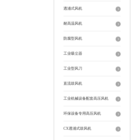
透浦式风机
耐高温风机
防腐型风机
工业吸尘器
工业型风刀
直流鼓风机
工业机械设备配套高压风机
环保设备专用高压风机
CX透浦式鼓风机