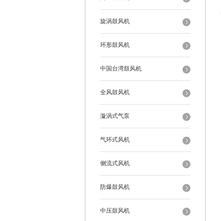
旋涡鼓风机
环形鼓风机
中国台湾鼓风机
全风鼓风机
漩涡式气泵
气环式风机
侧流式风机
防爆鼓风机
中压鼓风机