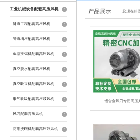
工业机械设备配套高压风机
产品展示
您现在的位
隧道工程配套高压风机
管道增压配套高压风机
鱼塘投饵机配套高压风机
真空脱水配套高压风机
真空吸豆机配套高压风机
烟气吹吸配套高压鼓风机
铝合金风刀专用高压
风刀配套高压风机
商用洗碗机配套高压鼓风机