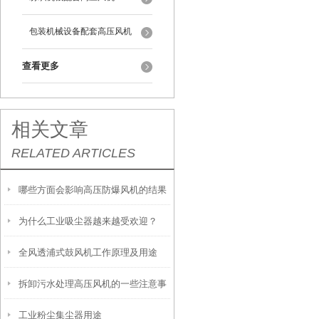
包装机械设备配套高压风机
查看更多
相关文章
RELATED ARTICLES
哪些方面会影响高压防爆风机的结果
为什么工业吸尘器越来越受欢迎？
全风透浦式鼓风机工作原理及用途
拆卸污水处理高压风机的一些注意事
工业粉尘集尘器用途
项说明