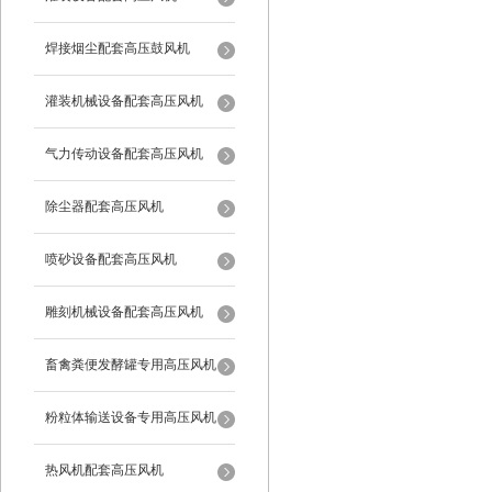
焊接烟尘配套高压鼓风机
灌装机械设备配套高压风机
气力传动设备配套高压风机
除尘器配套高压风机
喷砂设备配套高压风机
雕刻机械设备配套高压风机
畜禽粪便发酵罐专用高压风机
粉粒体输送设备专用高压风机
热风机配套高压风机