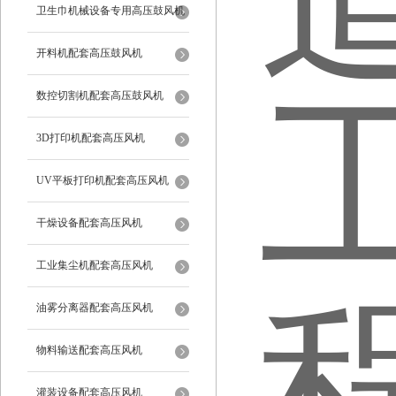
卫生巾机械设备专用高压鼓风机
开料机配套高压鼓风机
数控切割机配套高压鼓风机
3D打印机配套高压风机
UV平板打印机配套高压风机
干燥设备配套高压风机
工业集尘机配套高压风机
油雾分离器配套高压风机
物料输送配套高压风机
灌装设备配套高压风机