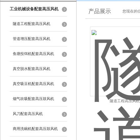
工业机械设备配套高压风机
产品展示
您现在的位
隧道工程配套高压风机
管道增压配套高压风机
鱼塘投饵机配套高压风机
真空脱水配套高压风机
真空吸豆机配套高压风机
烟气吹吸配套高压鼓风机
隧道工程高压风机
风刀配套高压风机
商用洗碗机配套高压鼓风机