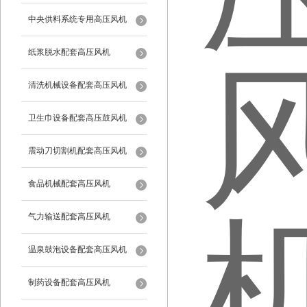
中央供料系统专用高压风机
纸浆脱水配套高压风机
清洗机械设备配套高压风机
卫生巾设备配套高压鼓风机
震动刀切割机配套高压风机
食品机械配套高压风机
气力输送配套高压风机
温泉鼓泡设备配套高压风机
制药设备配套高压风机