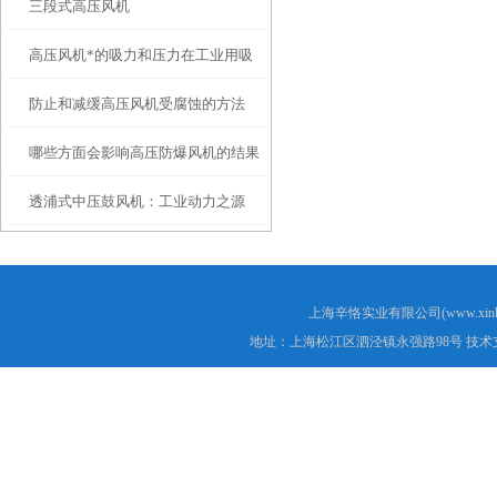
三段式高压风机
高压风机*的吸力和压力在工业用吸
防止和减缓高压风机受腐蚀的方法
尘器上的运用
哪些方面会影响高压防爆风机的结果
透浦式中压鼓风机：工业动力之源
上海辛恪实业有限公司(www.xink
地址：上海松江区泗泾镇永强路98号 技术