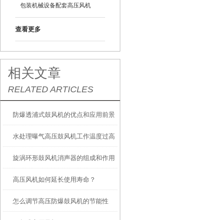
包装机械设备配套高压风机
查看更多
相关文章
RELATED ARTICLES
防爆透浦式鼓风机的优点和应用前景
水处理曝气高压鼓风机工作温度过高
旋涡环形鼓风机消声器的组成和作用
的原因和应对措施
高压风机如何延长使用寿命？
是什么呢？
怎么调节高压防爆鼓风机的节能性