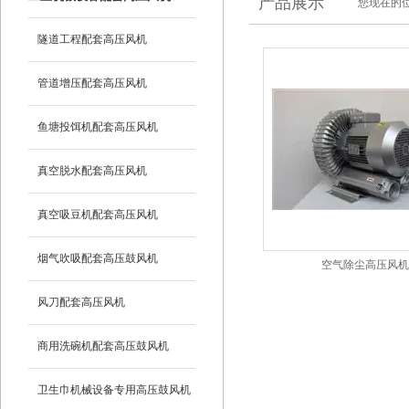
产品展示
您现在的位
隧道工程配套高压风机
管道增压配套高压风机
鱼塘投饵机配套高压风机
真空脱水配套高压风机
真空吸豆机配套高压风机
烟气吹吸配套高压鼓风机
空气除尘高压风机
风刀配套高压风机
商用洗碗机配套高压鼓风机
卫生巾机械设备专用高压鼓风机