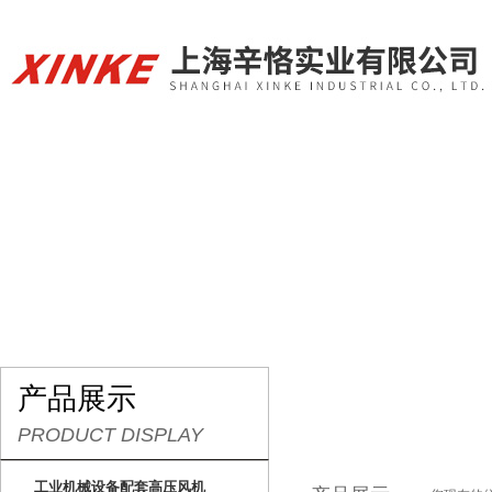
网站首页
关于我们
产品展示
行业资讯
产品展示
PRODUCT DISPLAY
工业机械设备配套高压风机