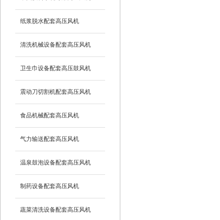
纸浆脱水配套高压风机
清洗机械设备配套高压风机
卫生巾设备配套高压鼓风机
震动刀切割机配套高压风机
食品机械配套高压风机
气力输送配套高压风机
温泉鼓泡设备配套高压风机
制药设备配套高压风机
蔬菜清洗设备配套高压风机