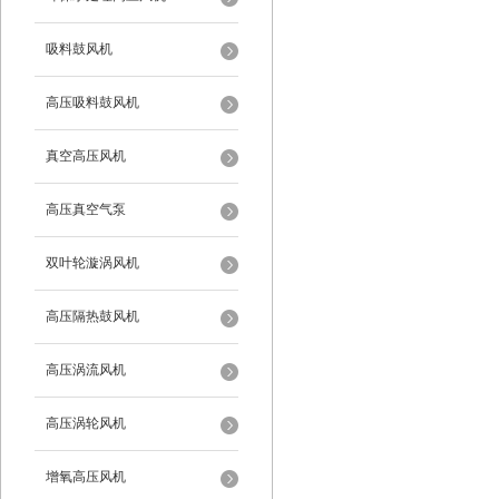
吸料鼓风机
高压吸料鼓风机
真空高压风机
高压真空气泵
双叶轮漩涡风机
高压隔热鼓风机
高压涡流风机
高压涡轮风机
增氧高压风机