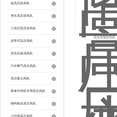
超高压鼓风机
再生高压鼓风机
三段式高压鼓风机
高压变频鼓风机
皮带式高压风机
高负压旋涡风机
污水曝气高压风机
高压吸尘风机
粮食扦样机专用高压风机
物料输送高压风机
小功率高压风机