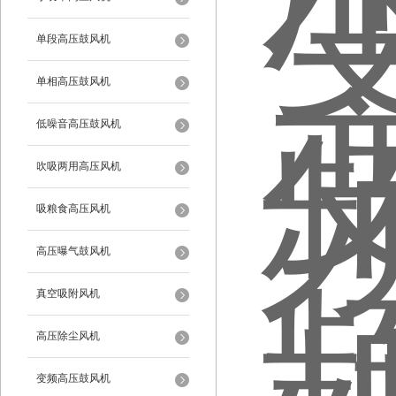
单段高压鼓风机
单相高压鼓风机
低噪音高压鼓风机
吹吸两用高压风机
吸粮食高压风机
高压曝气鼓风机
真空吸附风机
高压除尘风机
变频高压鼓风机