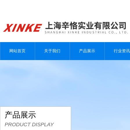
网站首页
关于我们
产品展示
行业资讯
产品展示
PRODUCT DISPLAY