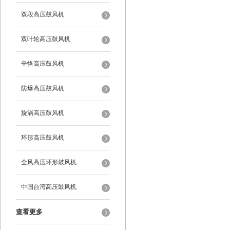
双段高压鼓风机
双叶轮高压鼓风机
辛恪高压鼓风机
防爆高压鼓风机
旋涡高压鼓风机
环形高压鼓风机
全风高压环形鼓风机
中国台湾高压鼓风机
查看更多