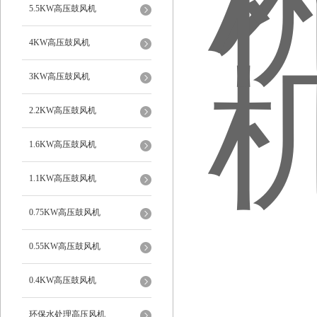
5.5KW高压鼓风机
4KW高压鼓风机
3KW高压鼓风机
2.2KW高压鼓风机
1.6KW高压鼓风机
1.1KW高压鼓风机
0.75KW高压鼓风机
0.55KW高压鼓风机
0.4KW高压鼓风机
环保水处理高压风机