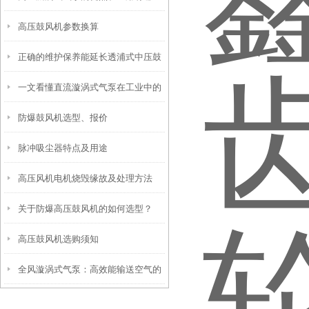
高压鼓风机参数换算
呢？
正确的维护保养能延长透浦式中压鼓
一文看懂直流漩涡式气泵在工业中的
风机使用寿命
防爆鼓风机选型、报价
应用
脉冲吸尘器特点及用途
高压风机电机烧毁缘故及处理方法
关于防爆高压鼓风机的如何选型？
高压鼓风机选购须知
全风漩涡式气泵：高效能输送空气的
利器