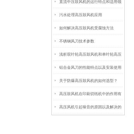
直流中压鼓风机的运行特点和适用领
污水处理高压鼓风机应用
域
如何解决高压鼓风机受腐蚀方法
不锈钢风刀技术参数
浅析双叶轮高压鼓风机和单叶轮高压
铝合金风刀的性能特点以及安装使用
鼓风机的区别
关于防爆高压鼓风机的如何选型？
高压鼓风机在印刷切纸机中的作用有
高压风机引起噪音的原因以及解决的
哪些？
有效办法