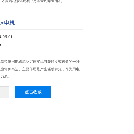
>
万鑫齿轮减速电机
>万鑫齿轮减速电机
速电机
06-01
5
机是指依据电磁感应定律实现电能转换或传递的一种
机也俗称马达。主要作用是产生驱动转矩，作为用电
动力源。
点击收藏