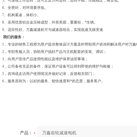
5、可连续工作运转，且可正反方向运转，运转平稳，性能稳定，噪音低。
6、全密封，对环境要求低。
7、机构紧凑，体积小。
8、采用优质铝合金压铸成型，外形美观，重量轻，*生锈。
9、适应性好。万鑫减速机可与减速器组合，实现低速无级变速
我们的服务：
1，专业的销售工程师为用户提供整体设计方案及时帮助用户咨询和解决用户对万鑫
2，专职售服人员，协助用户搞好产品与主机配套的安装、调试；
3，向用户宣传产品使用性能以及维护保养油管事项；
4，公司备有充足的备件，保证用户设备可以得到即使的维护与检修；
5，咨询或走访用户使用情况并做好记录，反馈相关部门；
6，服务原则为：以好的服务、较快速度和*的态度，服务客户。
产品：