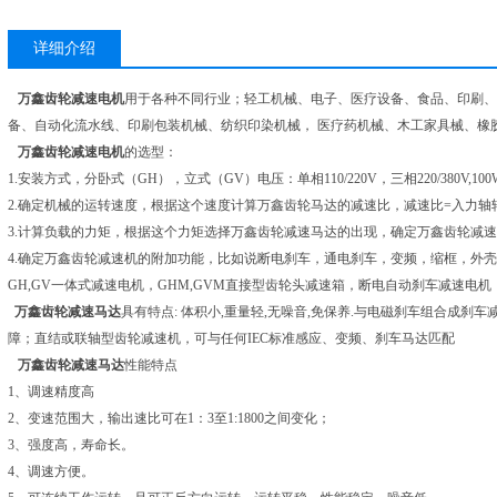
详细介绍
万鑫齿轮减速电机
用于各种不同行业；轻工机械、电子、医疗设备、食品、印刷、
备、自动化流水线、印刷包装机械、纺织印染机械， 医疗药机械、木工家具械、橡
万鑫齿轮减速电机
的选型：
1.安装方式，分卧式（GH），立式（GV）电压：单相110/220V，三相220/380V,100
2.确定机械的运转速度，根据这个速度计算万鑫齿轮马达的减速比，减速比=入力轴
3.计算负载的力矩，根据这个力矩选择万鑫齿轮减速马达的出现，确定万鑫齿轮减
4.确定万鑫齿轮减速机的附加功能，比如说断电刹车，通电刹车，变频，缩框，外
GH,GV一体式减速电机，GHM,GVM直接型齿轮头减速箱，断电自动刹车减速电
万鑫齿轮减速马达
具有特点: 体积小,重量轻,无噪音,免保养.与电磁刹车组合成
障；直结或联轴型齿轮减速机，可与任何IEC标准感应、变频、刹车马达匹配
万鑫齿轮减速马达
性能特点
1、调速精度高
2、变速范围大，输出速比可在1：3至1:1800之间变化；
3、强度高，寿命长。
4、调速方便。