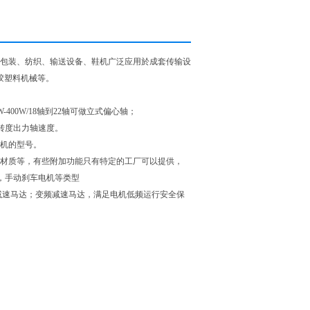
包装、纺织、输送设备、鞋机广泛应用於成套传输设
胶塑料机械等。
W-400W/18轴到22轴可做立式偏心轴；
转度出力轴速度。
速机的型号。
壳材质等，有些附加功能只有特定的工厂可以提供，
机，手动刹车电机等类型
刹车减速马达；变频减速马达，满足电机低频运行安全保