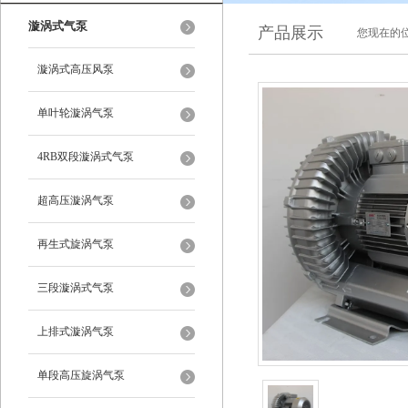
漩涡式气泵
产品展示
您现在的位
漩涡式高压风泵
单叶轮漩涡气泵
4RB双段漩涡式气泵
超高压漩涡气泵
再生式旋涡气泵
三段漩涡式气泵
上排式漩涡气泵
单段高压旋涡气泵