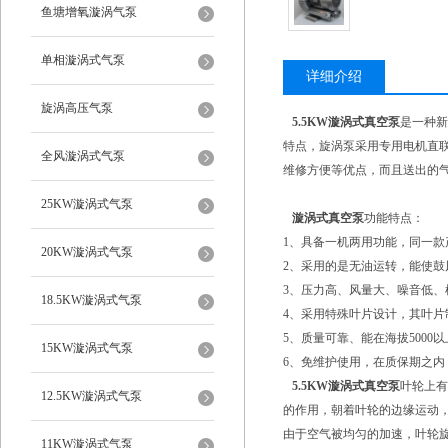
鱼塘增氧漩涡气泵
单相漩涡式气泵
详细介绍
旋涡高压气泵
5.5KW漩涡式真空泵
是一种新
特点，旋涡泵采用专用电机直
全风漩涡式气泵
维修方便等优点，而且送出的
25KW漩涡式气泵
漩涡式真空泵
功能特点：
1、具备一机两用功能，同一
20KW漩涡式气泵
2、采用的是无油运转，能使
3、压力高、风量大、噪音低
18.5KW漩涡式气泵
4、采用特殊叶片设计，其叶
5、质量可靠、能在海拔500
15KW漩涡式气泵
6、免维护使用，在质保期之内
5.5KW漩涡式真空泵
叶轮上有
12.5KW漩涡式气泵
的作用，朝着叶轮的边缘运动
由于空气被均匀的加速，叶轮
11KW漩涡式气泵