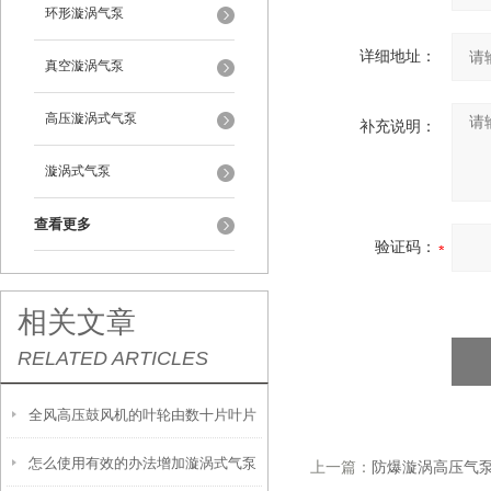
环形漩涡气泵
详细地址：
真空漩涡气泵
高压漩涡式气泵
补充说明：
漩涡式气泵
查看更多
验证码：
相关文章
RELATED ARTICLES
全风高压鼓风机的叶轮由数十片叶片
怎么使用有效的办法增加漩涡式气泵
组成
上一篇：
防爆漩涡高压气