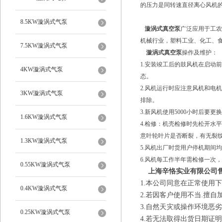
的压力是同转速直径离心风机的1
8.5KW漩涡式气泵
漩涡式真空泵
广泛应用于工农
机械行业，塑料工业、化工、
7.5KW漩涡式气泵
漩涡式真空泵
操作及维护：
1.安装竣工后的鼓风机在启动
4KW漩涡式气泵
态。
2.风机运行时应注意风机和电
3KW漩涡式气泵
排除。
3.新风机使用5000小时后要
1.6KW漩涡式气泵
4.检修：机壳检修时先松开水
意叶轮叶片是否断裂，有无裂
1.3KW漩涡式气泵
5.风机出厂时货用户停机期间
6.风机每工作半年需检修一次
0.55KW漩涡式气泵
上海辛恪实业有限公司
1.本公司同意在正常使用
0.4KW漩涡式气泵
2.若因客户使用不当.擅
3.自然天灾或操作环境恶
0.25KW漩涡式气泵
4.若无法取得出货日期证