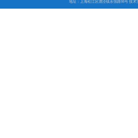
地址：上海松江区泗泾镇永强路98号 技术