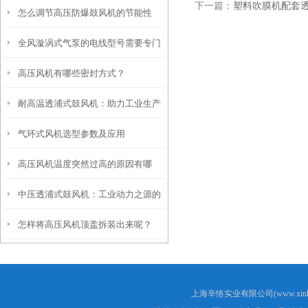
下一篇：
塑料吹膜机配套
怎么调节高压防爆鼓风机的节能性
的使用寿命
全风漩涡式气泵的电线型号需要专门
高压风机有哪些密封方式？
的挑选
耐高温透浦式鼓风机：助力工业生产
气环式风机选型参数及应用
的高效涡轮
高压风机温度突然过高的原因有哪
中压透浦式鼓风机：工业动力之源的
些？
怎样将高压风机顶盖拆装出来呢？
精密演绎
上海辛恪实业有限公司(www.xink