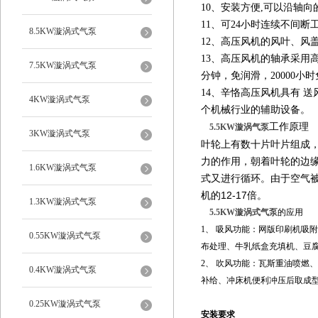
10、安装方便,可以沿轴
11、可24小时连续不间断
8.5KW漩涡式气泵
12、高压风机的风叶、风
13、高压风机的轴承采用高速
7.5KW漩涡式气泵
分钟，免润滑，20000小
14、辛恪高压风机具有 
4KW漩涡式气泵
个机械行业的辅助设备。
工作原理
5.5KW漩涡气泵
3KW漩涡式气泵
叶轮上有数十片叶片组成
力的作用，朝着叶轮的边
1.6KW漩涡式气泵
式又进行循环。由于空气
机的12-17倍。
1.3KW漩涡式气泵
5.5KW漩涡式气泵
的应用
1、 吸风功能：网版印刷机吸
0.55KW漩涡式气泵
布处理、牛乳纸盒充填机、豆
2、 吹风功能：瓦斯重油喷燃
0.4KW漩涡式气泵
补给、冲床机便利冲压后取成
0.25KW漩涡式气泵
安装要求