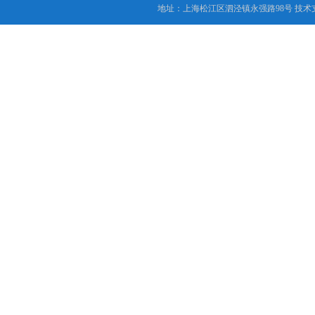
地址：上海松江区泗泾镇永强路98号 技术