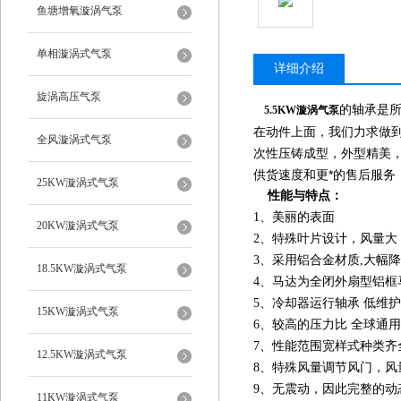
鱼塘增氧漩涡气泵
单相漩涡式气泵
详细介绍
旋涡高压气泵
的轴承是所
5.5KW漩涡气泵
在动件上面，我们力求做
全风漩涡式气泵
次性压铸成型，外型精美，
供货速度和更*的售后服
25KW漩涡式气泵
性能与特点：
1、美丽的表面
20KW漩涡式气泵
2、特殊叶片设计，风量大
3、采用铝合金材质,大幅
18.5KW漩涡式气泵
4、马达为全闭外扇型铝
5、冷却器运行轴承 低维护
15KW漩涡式气泵
6、较高的压力比 全球通用 适
7、性能范围宽样式种类齐
12.5KW漩涡式气泵
8、特殊风量调节风门，风
9、无震动，因此完整的
11KW漩涡式气泵