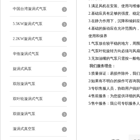
1.满足风机在安装、使用与维
中国台湾漩涡式气泵
2.基础应具有足够的强度、稳
3.在静力作用下，沉降和倾斜
5.5KW漩涡式气泵
4.基础的振动应在允许范围内
使用和保养
2.2KW漩涡式气泵
1.气泵放在较平稳的地方，周
2.气泵叶轮旋转方向必须与风
辛恪漩涡式气泵
3.无加油嘴的气泵只需按一般
我们服务理念：
旋涡式风泵
1/质量保证：易损件除外，我
2/如果有不明白的操作可咨询
双段漩涡气泵
3/专职售服人员，协助用户搞
4/售前服务：为您提供详细的
双叶轮漩涡式气泵
5/售中服务：我公司专职服务
双级漩涡气泵
漩涡式真空泵