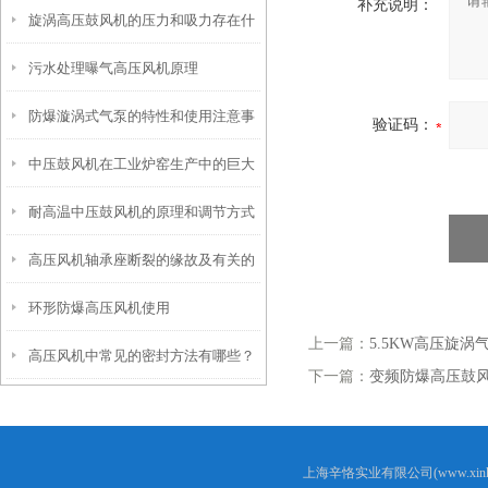
补充说明：
旋涡高压鼓风机的压力和吸力存在什
污水处理曝气高压风机原理
么关系
防爆漩涡式气泵的特性和使用注意事
验证码：
中压鼓风机在工业炉窑生产中的巨大
项
耐高温中压鼓风机的原理和调节方式
作用
高压风机轴承座断裂的缘故及有关的
环形防爆高压风机使用
解决防止方法
上一篇：
5.5KW高压旋涡
高压风机中常见的密封方法有哪些？
下一篇：
变频防爆高压鼓
上海辛恪实业有限公司(www.xink