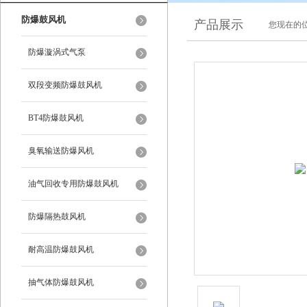
防爆鼓风机
产品展示
您现在的位
防爆漩涡式气泵
双段变频防爆鼓风机
BT4防爆鼓风机
臭氧输送防爆风机
油气回收专用防爆鼓风机
防爆隔热鼓风机
耐高温防爆鼓风机
抽气体防爆鼓风机