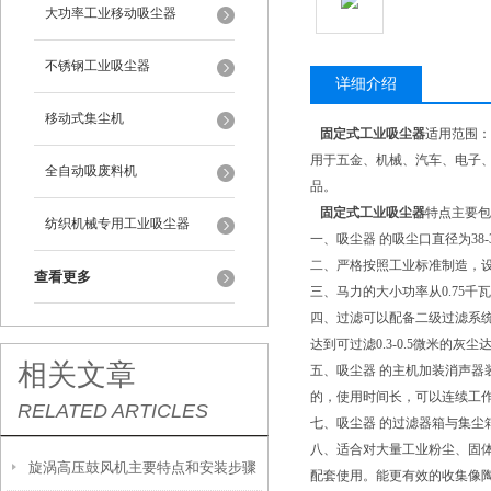
大功率工业移动吸尘器
不锈钢工业吸尘器
详细介绍
移动式集尘机
固定式工业吸尘器
适用范围：
用于五金、机械、汽车、电子
全自动吸废料机
品。
固定式工业吸尘器
特点主要包
纺织机械专用工业吸尘器
一、吸尘器 的吸尘口直径为38
二、严格按照工业标准制造，
查看更多
三、马力的大小功率从0.75千
四、过滤可以配备二级过滤系统创
达到可过滤0.3-0.5微米的灰尘
相关文章
五、吸尘器 的主机加装消声器
的，使用时间长，可以连续工作
RELATED ARTICLES
七、吸尘器 的过滤器箱与集尘
八、适合对大量工业粉尘、固
旋涡高压鼓风机主要特点和安装步骤
配套使用。能更有效的收集像