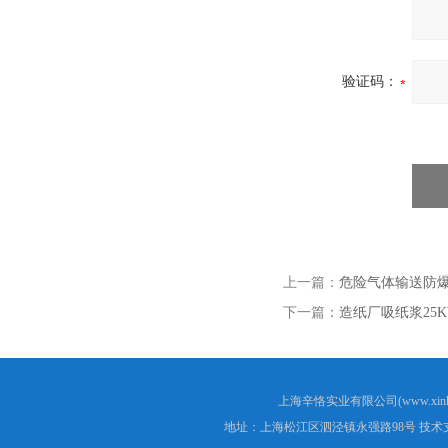
验证码：
上一篇：
危险气体输送防
下一篇：
造纸厂吸纸浆25
上海辛恪实业有限公司(www.xink
地址：上海松江区泗泾镇永强路98号 技术