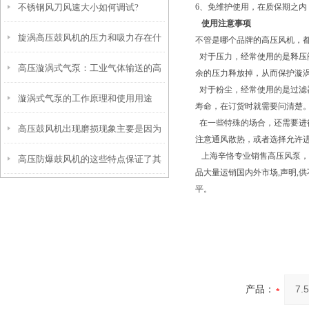
不锈钢风刀风速大小如何调试?
6、免维护使用，在质保期之内
使用注意事项
旋涡高压鼓风机的压力和吸力存在什
不管是哪个品牌的高压风机，
对于压力，经常使用的是释压
高压漩涡式气泵：工业气体输送的高
么关系
余的压力释放掉，从而保护漩
对于粉尘，经常使用的是过滤
漩涡式气泵的工作原理和使用用途
效能工具
寿命，在订货时就需要问清楚
在一些特殊的场合，还需要进
高压鼓风机出现磨损现象主要是因为
注意通风散热，或者选择允许
上海辛恪专业销售高压风泵，
高压防爆鼓风机的这些特点保证了其
这些原因
品大量运销国内外市场,声明,
平。
实际使用效果
产品：