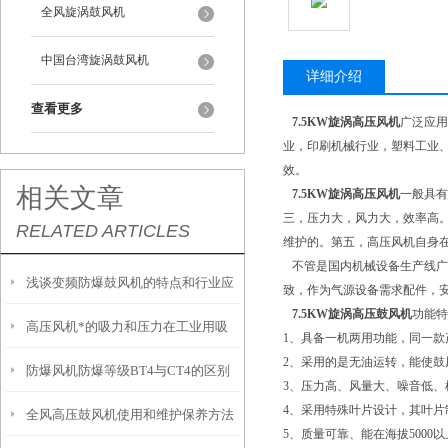
全风旋涡鼓风机
中国台湾旋涡鼓风机
详细介绍
查看更多
7.5KW旋涡高压风机
广泛应
业，印刷机械行业，塑料工业
效。
相关文章
7.5KW旋涡高压风机
一般具有
三，压力大，风力大，效率高
RELATED ARTICLES
维护的。第五，高压风机自身
不管是国内机械设备生产线广
浅谈变频防爆鼓风机的特点和行业应
致，作为气源设备需求配件，
7.5KW旋涡高压鼓风机
功能特
高压风机*的吸力和压力在工业用吸
用
1、具备一机两用功能，同一
2、采用的是无油运转，能使
防爆风机防爆等级BT4与CT4的区别
尘器上的运用
3、压力高、风量大、噪音低
4、采用特殊叶片设计，其叶
全风高压鼓风机使用和维护保养方法
5、质量可靠、能在海拔500